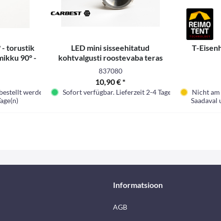
 - torustik
LED mini sisseehitatud
T-Eisen
tmikku 90° -
kohtvalgusti roostevaba teras
pool
837080
10,90 € *
bestellt werden
Sofort verfügbar. Lieferzeit 2-4 Tage.
Nicht am 
Tage(n)
Saadaval 
Informatsioon
AGB