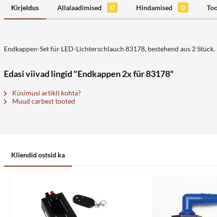
Kirjeldus
Allalaadimised
0
Hindamised
0
Too
Endkappen-Set für LED-Lichterschlauch 83178, bestehend aus 2 Stück.
Edasi viivad lingid "Endkappen 2x für 83178"
Küsimusi artikli kohta?
Muud carbest tooted
Kliendid ostsid ka