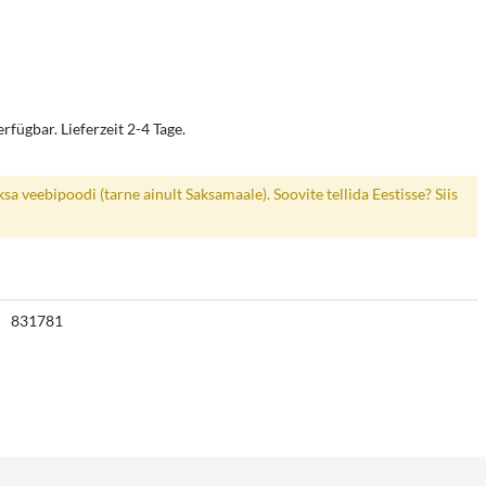
rfügbar. Lieferzeit 2-4 Tage.
a veebipoodi (tarne ainult Saksamaale). Soovite tellida Eestisse? Siis
831781