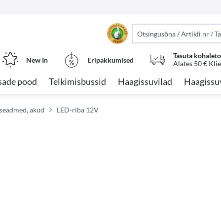
Tasuta kohalet
New In
Eripakkumised
Alates 50 € Kli
sade pood
Telkimisbussid
Haagissuvilad
Haagissu
riseadmed, akud
LED-riba 12V