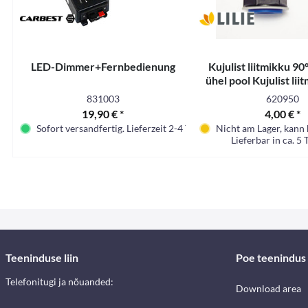
LED-Dimmer+Fernbedienung
Kujulist liitmikku 90°
ühel pool Kujulist lii
torustik ühel 
831003
620950
19,90 € *
4,00 € *
Sofort versandfertig. Lieferzeit 2-4 Tage.
Nicht am Lager, kann 
Lieferbar in ca. 5 
Teeninduse liin
Poe teenindus
Telefonitugi ja nõuanded:
Download area