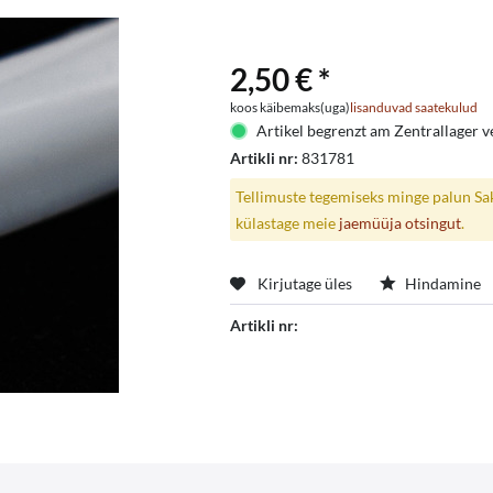
2,50 € *
koos käibemaks(uga)
lisanduvad saatekulud
Artikel begrenzt am Zentrallager ve
Artikli nr:
831781
Tellimuste tegemiseks minge palun Saks
külastage meie
jaemüüja otsingut
.
Kirjutage üles
Hindamine
Artikli nr: