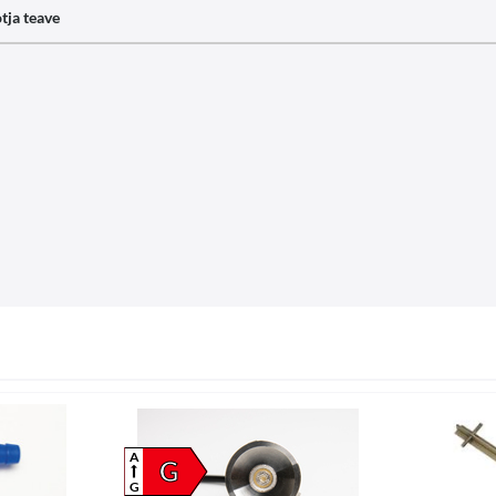
tja teave
A
G
G