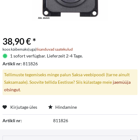
38,90 € *
koos käibemaks(uga)
lisanduvad saatekulud
1 sofort verfügbar. Lieferzeit 2-4 Tage.
Artikli nr:
811826
Tellimuste tegemiseks minge palun Saksa veebipoodi (tarne ainult
Saksamaale). Soovite tellida Eestisse? Siis külastage meie
jaemüüja
otsingut
.
Kirjutage üles
Hindamine
Artikli nr:
811826