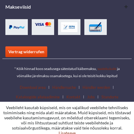
Makseviisid
Vertrag widerrufen
* Kõik hinnad koos seadusega sätestatud käibemaksu,
saatekulude
ja
võimalike järelmaksu osamaksetega, kui ei ole teisiti kokku lepitud
Download area
Händlersuche
Händler werden
Kataloogide allalaadimine
Kontakt
Jobs
Standorte
Veebileht kasutab küpsiseid, mis on vajalikud veebilehe tehniliseks
toimimiseks ning mida alati määratakse. Muid küpsiseid, mis tõstavad
veebilehe kasutamismugavust, on mõeldud otsereklaami tegemiseks,
või mis lihtsustavad suhtlust teiste veebilehtede ja
sotsiaalvõrgustikega, määratakse vaid teie nõusoleku korral.
Lisateave