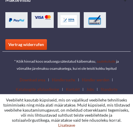
Vertrag widerrufen
* Kõik hinnad koos seadusega sätestatud käibemaksu,
saatekulude
ja
võimalike järelmaksu osamaksetega, kui ei ole teisiti kokku lepitud
Download area
Händlersuche
Händler werden
Kataloogide allalaadimine
Kontakt
Jobs
Standorte
Veebileht kasutab küpsiseid, mis on vajalikud veebilehe tehniliseks
toimimiseks ning mida alati määratakse. Muid küpsiseid, mis tõstavad
veebilehe kasutamismugavust, on mõeldud otsereklaami tegemiseks,
või mis lihtsustavad suhtlust teiste veebilehtede ja
sotsiaalvõrgustikega, määratakse vaid teie nõusoleku korral.
Lisateave