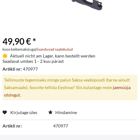
49,90 € *
koos käibemaks(uga)
lisanduvad saatekulud
Aktuell nicht am Lager, kann bestellt werden
Saadaval umbes 1 - 2 kuu pärast
Artikli nr:
470977
Tellimuste tegemiseks minge palun Saksa veebipoodi (tarne ainult
Saksamaale). Soovite tellida Eestisse? Siis külastage meie
jaemüüja
otsingut
.
Kirjutage üles
Hindamine
Artikli nr:
470977