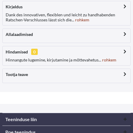
Kirjeldus
Dank des innovativen, flexiblen und leicht zu handhabenden
Ratschen-Verschlusses lässt sich die...
rohkem
Allalaadimised
Hindamised
0
Hinnangute lugemine, kirjutamine ja mõttevahetus...
rohkem
Tootja teave
Teeninduse liin
Poe teenindus