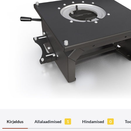
Kirjeldus
Allalaadimised
1
Hindamised
0
Too