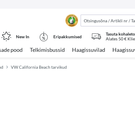
Tasuta kohalet
New In
Eripakkumised
Alates 50 € Kli
sade pood
Telkimisbussid
Haagissuvilad
Haagissu
ud
VW California Beach tarvikud