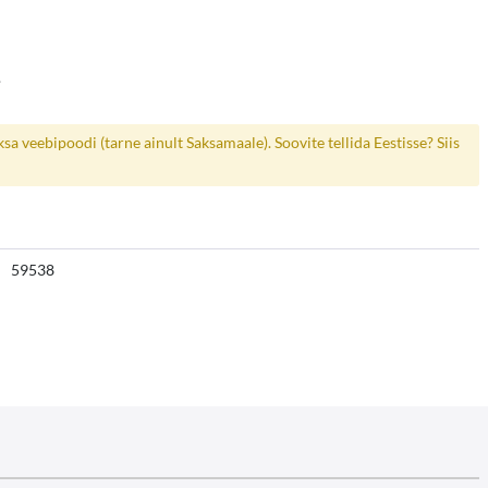
.
a veebipoodi (tarne ainult Saksamaale). Soovite tellida Eestisse? Siis
59538