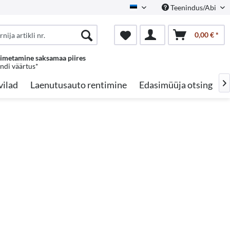
Teenindus/Abi
Estonian
0,00 € *
oimetamine saksamaa piires
endi väärtus*
vilad
Laenutusauto rentimine
Edasimüüja otsing
A
