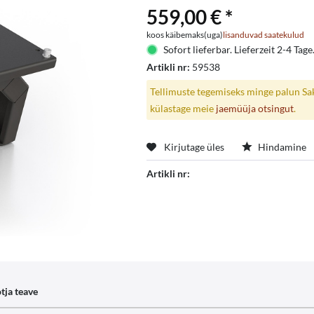
559,00 € *
koos käibemaks(uga)
lisanduvad saatekulud
Sofort lieferbar. Lieferzeit 2-4 Tage
Artikli nr:
59538
Tellimuste tegemiseks minge palun Saks
külastage meie
jaemüüja otsingut
.
Kirjutage üles
Hindamine
Artikli nr:
tja teave