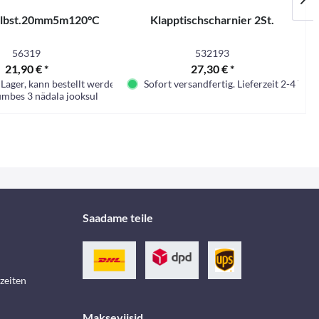
selbst.20mm5m120°C
Klapptischscharnier 2St.
56319
532193
21,90 € *
27,30 € *
Lager, kann bestellt werden
Sofort versandfertig. Lieferzeit 2-4 Tage.
umbes 3 nädala jooksul
Saadame teile
zeiten
Makseviisid