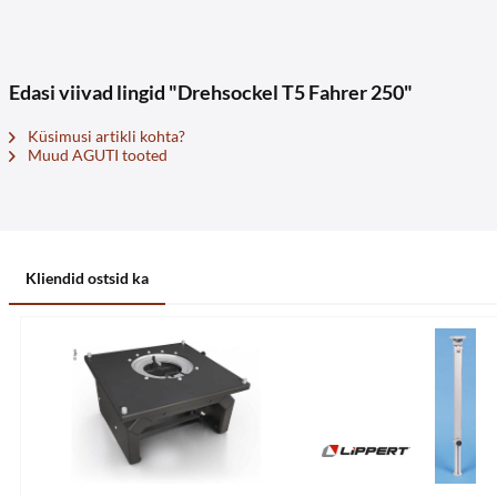
Edasi viivad lingid "Drehsockel T5 Fahrer 250"
Küsimusi artikli kohta?
Muud AGUTI tooted
Kliendid ostsid ka