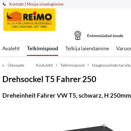
Kontakt
|
Müüja sisselogimine
Enimmüüdud toode
Avaleht
Telkimispood
Telkija laiendamine
Varuo
Ülevaade
Koduleht
Telkimispood
Haagissuvilate tarvik
Drehsockel T5 Fahrer 250
Dreheinheit Fahrer VW T5, schwarz, H 250mm