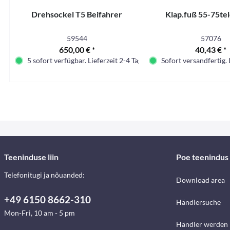
Drehsockel T5 Beifahrer
Klap.fuß 55-75tel
59544
57076
650,00 € *
40,43 € *
5 sofort verfügbar. Lieferzeit 2-4 Tage.
Sofort versandfertig. 
Teeninduse liin
Poe teenindus
Telefonitugi ja nõuanded:
Download area
+49 6150 8662-310
Händlersuche
Mon-Fri, 10 am - 5 pm
Händler werden