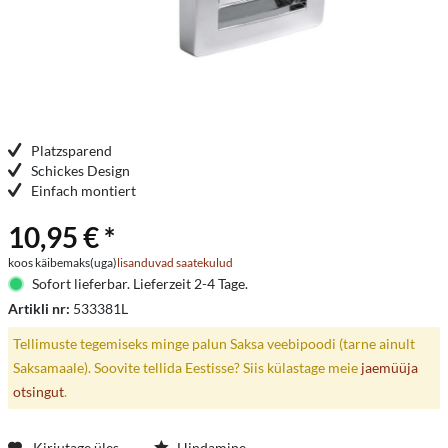
Platzsparend
Schickes Design
Einfach montiert
10,95 € *
koos käibemaks(uga)
lisanduvad saatekulud
Sofort lieferbar. Lieferzeit 2-4 Tage.
Artikli nr:
533381L
Tellimuste tegemiseks minge palun Saksa veebipoodi (tarne ainult
Saksamaale). Soovite tellida Eestisse? Siis külastage meie
jaemüüja
otsingut
.
Kirjutage üles
Hindamine