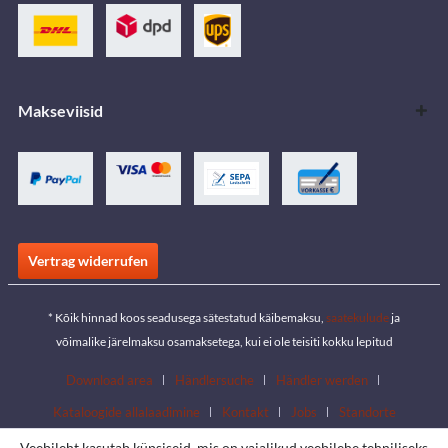
Makseviisid
Vertrag widerrufen
* Kõik hinnad koos seadusega sätestatud käibemaksu,
saatekulude
ja
võimalike järelmaksu osamaksetega, kui ei ole teisiti kokku lepitud
Download area
Händlersuche
Händler werden
Kataloogide allalaadimine
Kontakt
Jobs
Standorte
Veebileht kasutab küpsiseid, mis on vajalikud veebilehe tehniliseks