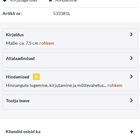
Artikli nr:
533381L
Kirjeldus
Maße: ca. 7,5 cm
rohkem
Allalaadimised
Hindamised
0
Hinnangute lugemine, kirjutamine ja mõttevahetus...
rohkem
Tootja teave
Kliendid ostsid ka