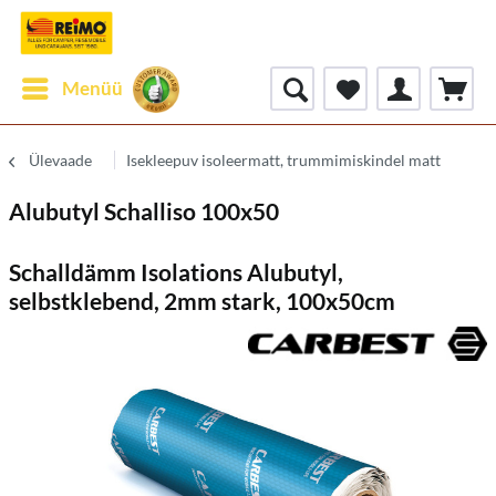
Menüü
Ülevaade
Isekleepuv isoleermatt, trummimiskindel matt
Alubutyl Schalliso 100x50
Schalldämm Isolations Alubutyl,
selbstklebend, 2mm stark, 100x50cm