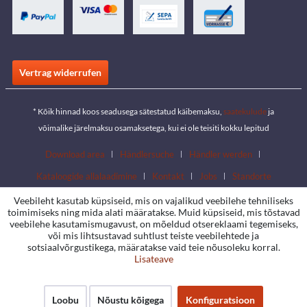
Vertrag widerrufen
* Kõik hinnad koos seadusega sätestatud käibemaksu,
saatekulude
ja
võimalike järelmaksu osamaksetega, kui ei ole teisiti kokku lepitud
Download area
Händlersuche
Händler werden
Kataloogide allalaadimine
Kontakt
Jobs
Standorte
Veebileht kasutab küpsiseid, mis on vajalikud veebilehe tehniliseks
toimimiseks ning mida alati määratakse. Muid küpsiseid, mis tõstavad
veebilehe kasutamismugavust, on mõeldud otsereklaami tegemiseks,
või mis lihtsustavad suhtlust teiste veebilehtede ja
sotsiaalvõrgustikega, määratakse vaid teie nõusoleku korral.
Lisateave
Loobu
Nõustu kõigega
Konfiguratsioon