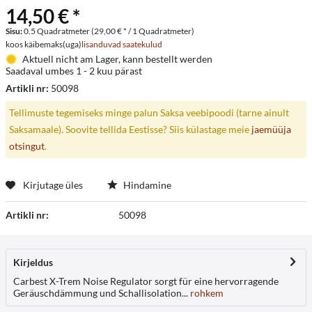
14,50 € *
Sisu:
0.5 Quadratmeter (29,00 € * / 1 Quadratmeter)
koos käibemaks(uga)
lisanduvad saatekulud
Aktuell nicht am Lager, kann bestellt werden
Saadaval umbes 1 - 2 kuu pärast
Artikli nr:
50098
Tellimuste tegemiseks minge palun Saksa veebipoodi (tarne ainult
Saksamaale). Soovite tellida Eestisse? Siis külastage meie
jaemüüja
otsingut
.
Kirjutage üles
Hindamine
Artikli nr:
50098
Kirjeldus
Carbest X-Trem Noise Regulator sorgt für eine hervorragende
Geräuschdämmung und Schallisolation...
rohkem