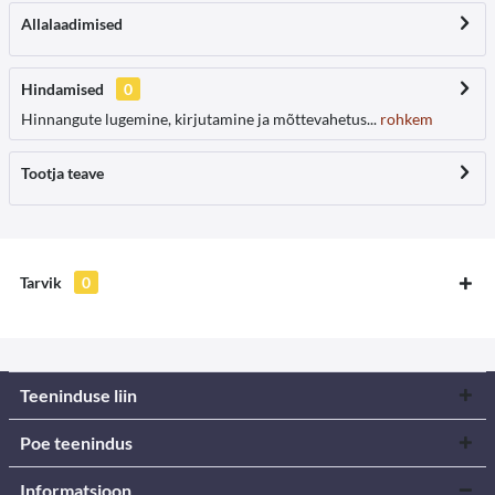
Allalaadimised
Hindamised
0
Hinnangute lugemine, kirjutamine ja mõttevahetus...
rohkem
Tootja teave
Tarvik
0
Teeninduse liin
Poe teenindus
Informatsioon