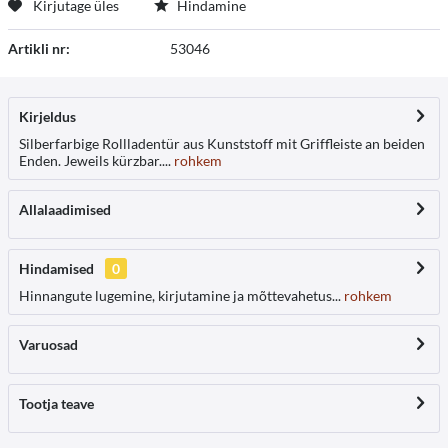
Kirjutage üles
Hindamine
Artikli nr:
53046
Kirjeldus
Silberfarbige Rollladentür aus Kunststoff mit Griffleiste an beiden
Enden. Jeweils kürzbar....
rohkem
Allalaadimised
Hindamised
0
Hinnangute lugemine, kirjutamine ja mõttevahetus...
rohkem
Varuosad
Tootja teave