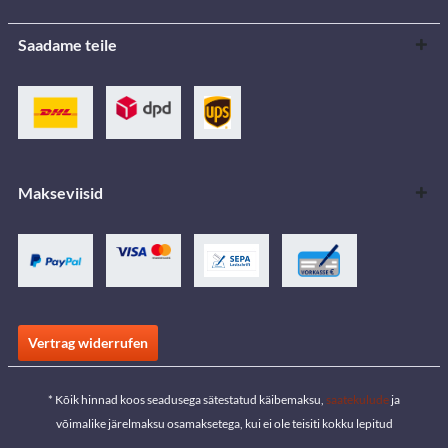
Saadame teile
Makseviisid
Vertrag widerrufen
* Kõik hinnad koos seadusega sätestatud käibemaksu,
saatekulude
ja
võimalike järelmaksu osamaksetega, kui ei ole teisiti kokku lepitud