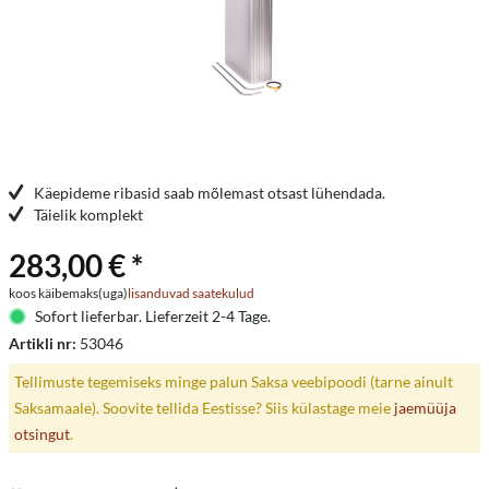
Käepideme ribasid saab mõlemast otsast lühendada.
Täielik komplekt
283,00 € *
koos käibemaks(uga)
lisanduvad saatekulud
Sofort lieferbar. Lieferzeit 2-4 Tage.
Artikli nr:
53046
Tellimuste tegemiseks minge palun Saksa veebipoodi (tarne ainult
Saksamaale). Soovite tellida Eestisse? Siis külastage meie
jaemüüja
otsingut
.