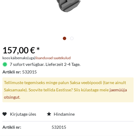
157,00 € *
koos käibemaks(uga)
lisanduvad saatekulud
7 sofort verfügbar. Lieferzeit 2-4 Tage.
Artikli nr:
532015
Tellimuste tegemiseks minge palun Saksa veebipoodi (tarne ainult
Saksamaale). Soovite tellida Eestisse? Siis külastage meie
jaemüüja
otsingut
.
Kirjutage üles
Hindamine
Artikli nr:
532015