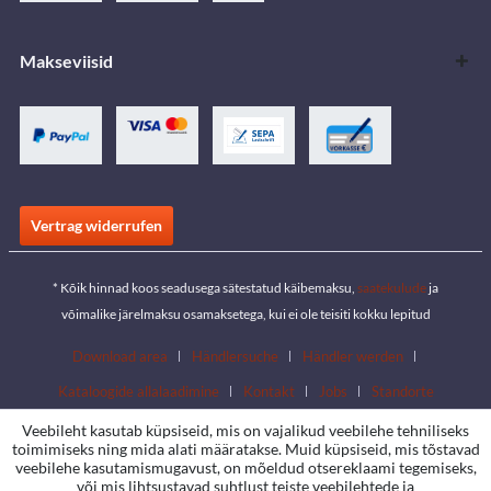
Makseviisid
Vertrag widerrufen
* Kõik hinnad koos seadusega sätestatud käibemaksu,
saatekulude
ja
võimalike järelmaksu osamaksetega, kui ei ole teisiti kokku lepitud
Download area
Händlersuche
Händler werden
Kataloogide allalaadimine
Kontakt
Jobs
Standorte
Veebileht kasutab küpsiseid, mis on vajalikud veebilehe tehniliseks
toimimiseks ning mida alati määratakse. Muid küpsiseid, mis tõstavad
veebilehe kasutamismugavust, on mõeldud otsereklaami tegemiseks,
või mis lihtsustavad suhtlust teiste veebilehtede ja