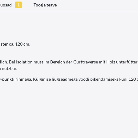
ruosad
1
Tootja teave
ster ca. 120 cm.
ich. Bei Isolation muss im Bereich der Gurttraverse mit Holz unterfütte
 nutzbar.
 3-punkti rihmaga. Külgmise liugseadmega voodi pikendamiseks kuni 120 cm