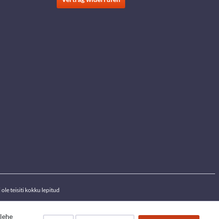
ole teisiti kokku lepitud
ilehe