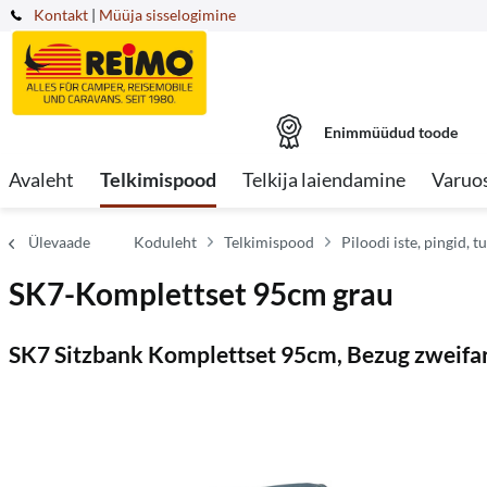
Kontakt
|
Müüja sisselogimine
Enimmüüdud toode
Avaleht
Telkimispood
Telkija laiendamine
Varuo
Ülevaade
Koduleht
Telkimispood
Piloodi iste, pingid,
SK7-Komplettset 95cm grau
SK7 Sitzbank Komplettset 95cm, Bezug zweifar