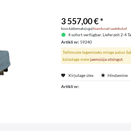
3 557,00 € *
koos käibemaks(uga)
lisanduvad saatekulud
4 sofort verfügbar. Lieferzeit 2-4 T
Artikli nr:
59240
Tellimuste tegemiseks minge palun Saks
külastage meie
jaemüüja otsingut
.
Kirjutage üles
Hindamine
Artikli nr: