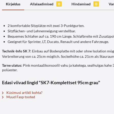
Kirjeldus
Allalaadimised
0
Hindamised
0
Va
2 komfortable Sitzplätze mit zwei 3-Punktgurten.
Sitzflächen- und Lehnenneigung verstellbar.
Bequemes Schlafen auf ca. 190 cm Länge. Schlafbreite mit Zusatzpol
Geeignet für Sprinter, LT, Ducato, Renault und andere Fahrzeuge.
Technik-Info SK 7:
Einbau auf Bodenplatte mit oder ohne Isolation mögl
Verbreiterung von ca. 25cm möglich. Sockelhöhe ca. 21cm als Stauraum
Tarne ulatus:
Pink montaažikonsoolil vahu ja katetega, sealhulgas kahe
polüester.
Edasi viivad lingid "SK7-Komplettset 95cm grau"
Küsimusi artikli kohta?
Muud Fasp tooted