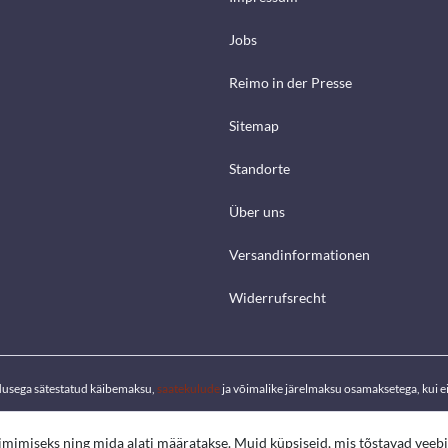
Jobs
Reimo in der Presse
Sitemap
Standorte
Über uns
Versandinformationen
Widerrufsrecht
dusega sätestatud käibemaksu,
saatekulude
ja võimalike järelmaksu osamaksetega, kui ei 
oimimiseks ning mida alati määratakse. Muid küpsiseid, mis tõstavad veeb