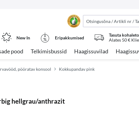
Tasuta kohalet
New In
Eripakkumised
Alates 50 € Kli
sade pood
Telkimisbussid
Haagissuvilad
Haagissu
 turvavööd, pööratav konsool
Kokkupandav pink
big hellgrau/anthrazit