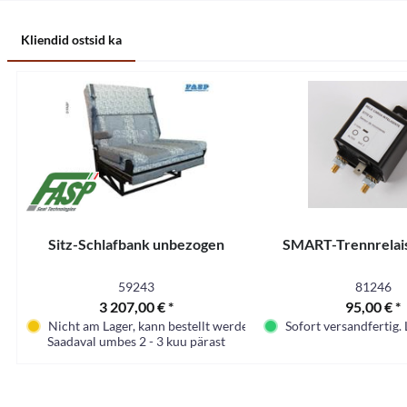
Kliendid ostsid ka
Sitz-Schlafbank unbezogen
SMART-Trennrelai
59243
81246
3 207,00 € *
95,00 € *
Nicht am Lager, kann bestellt werden
Sofort versandfertig. 
Saadaval umbes 2 - 3 kuu pärast