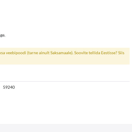
age.
a veebipoodi (tarne ainult Saksamaale). Soovite tellida Eestisse? Siis
59240