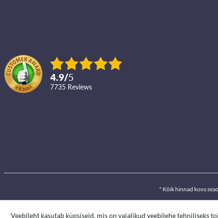
4.9
/
5
7735
reviews
* Kõik hinnad koos sea
Veebileht kasutab küpsiseid, mis on vajalikud veebilehe tehniliseks t