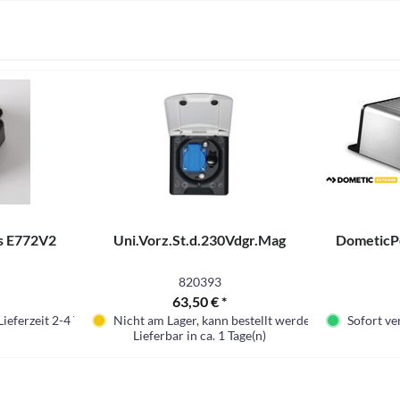
s E772V2
Uni.Vorz.St.d.230Vdgr.Mag
DometicP
820393
63,50 € *
Lieferzeit 2-4 Tage.
Nicht am Lager, kann bestellt werden
Sofort ver
Lieferbar in ca. 1 Tage(n)