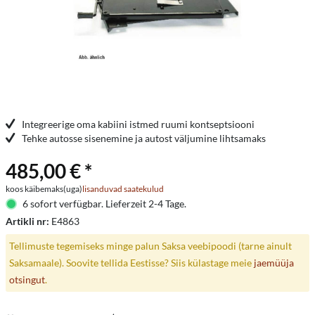
Integreerige oma kabiini istmed ruumi kontseptsiooni
Tehke autosse sisenemine ja autost väljumine lihtsamaks
485,00 € *
koos käibemaks(uga)
lisanduvad saatekulud
6 sofort verfügbar. Lieferzeit 2-4 Tage.
Artikli nr:
E4863
Tellimuste tegemiseks minge palun Saksa veebipoodi (tarne ainult
Saksamaale). Soovite tellida Eestisse? Siis külastage meie
jaemüüja
otsingut
.