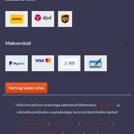
Makseviisid
Vertrag widerrufen
* Kõik hinnad koos seadusega sätestatud käibemaksu,
saatekulude
ja
võimalike järelmaksu osamaksetega, kui ei ole teisiti kokku lepitud
Download area
Händlersuche
Händler werden
Kataloogide allalaadimine
Kontakt
Jobs
Standorte