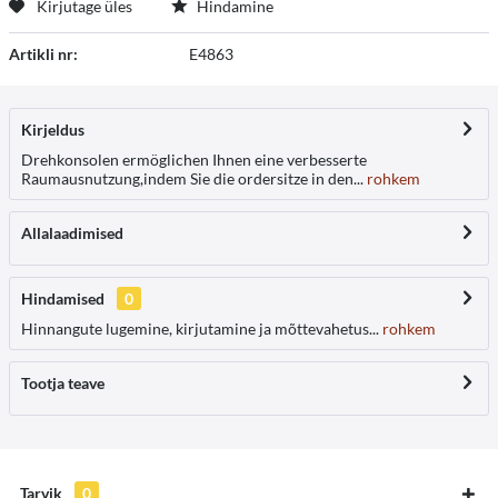
Kirjutage üles
Hindamine
Artikli nr:
E4863
Kirjeldus
Drehkonsolen ermöglichen Ihnen eine verbesserte
Raumausnutzung,indem Sie die ordersitze in den...
rohkem
Allalaadimised
Hindamised
0
Hinnangute lugemine, kirjutamine ja mõttevahetus...
rohkem
Tootja teave
Tarvik
0