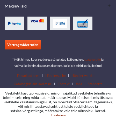
Makseviisid
Vertrag widerrufen
* Kõik hinnad koos seadusega sätestatud käibemaksu,
saatekulude
ja
võimalike järelmaksu osamaksetega, kui ei ole teisiti kokku lepitud
Download area
Händlersuche
Händler werden
Kataloogide allalaadimine
Kontakt
Jobs
Standorte
Veebileht kasutab küpsiseid, mis on vajalikud veebilehe tehniliseks
toimimiseks ning mida alati määratakse. Muid küpsiseid, mis tõstavad
veebilehe kasutamismugavust, on mõeldud otsereklaami tegemiseks,
või mis lihtsustavad suhtlust teiste veebilehtede ja
sotsiaalvõrgustikega, määratakse vaid teie nõusoleku korral.
Lisateave