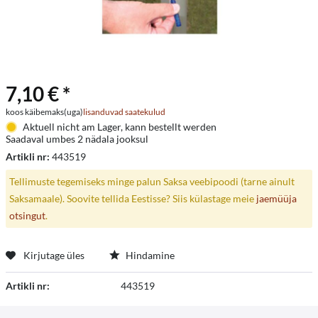
7,10 € *
koos käibemaks(uga)
lisanduvad saatekulud
Aktuell nicht am Lager, kann bestellt werden
Saadaval umbes 2 nädala jooksul
Artikli nr:
443519
Tellimuste tegemiseks minge palun Saksa veebipoodi (tarne ainult
Saksamaale). Soovite tellida Eestisse? Siis külastage meie
jaemüüja
otsingut
.
Kirjutage üles
Hindamine
Artikli nr:
443519