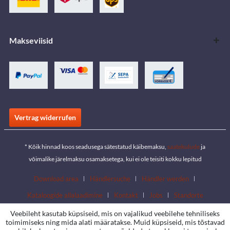
Makseviisid
Vertrag widerrufen
* Kõik hinnad koos seadusega sätestatud käibemaksu,
saatekulude
ja
võimalike järelmaksu osamaksetega, kui ei ole teisiti kokku lepitud
Download area
Händlersuche
Händler werden
Kataloogide allalaadimine
Kontakt
Jobs
Standorte
Veebileht kasutab küpsiseid, mis on vajalikud veebilehe tehniliseks
toimimiseks ning mida alati määratakse. Muid küpsiseid, mis tõstavad