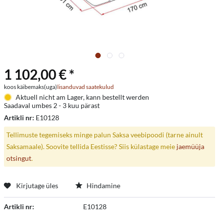
1 102,00 € *
koos käibemaks(uga)
lisanduvad saatekulud
Aktuell nicht am Lager, kann bestellt werden
Saadaval umbes 2 - 3 kuu pärast
Artikli nr:
E10128
Tellimuste tegemiseks minge palun Saksa veebipoodi (tarne ainult
Saksamaale). Soovite tellida Eestisse? Siis külastage meie
jaemüüja
otsingut
.
Kirjutage üles
Hindamine
Artikli nr:
E10128