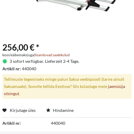
256,00 € *
koos käibemaks(uga)
lisanduvad saatekulud
3 sofort verfügbar. Lieferzeit 2-4 Tage.
Artikli nr:
440040
Tellimuste tegemiseks minge palun Saksa veebipoodi (tarne ainult
Saksamaale). Soovite tellida Eestisse? Siis külastage meie
jaemüüja
otsingut
.
Kirjutage üles
Hindamine
Artikli nr:
440040