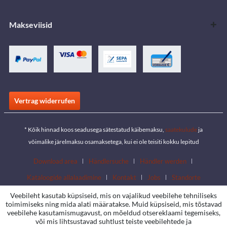
Makseviisid
Vertrag widerrufen
* Kõik hinnad koos seadusega sätestatud käibemaksu,
saatekulude
ja
võimalike järelmaksu osamaksetega, kui ei ole teisiti kokku lepitud
Download area
Händlersuche
Händler werden
Kataloogide allalaadimine
Kontakt
Jobs
Standorte
Veebileht kasutab küpsiseid, mis on vajalikud veebilehe tehniliseks
toimimiseks ning mida alati määratakse. Muid küpsiseid, mis tõstavad
veebilehe kasutamismugavust, on mõeldud otsereklaami tegemiseks,
või mis lihtsustavad suhtlust teiste veebilehtede ja