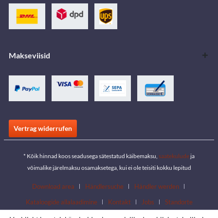
Makseviisid
Vertrag widerrufen
* Kõik hinnad koos seadusega sätestatud käibemaksu,
saatekulude
ja
võimalike järelmaksu osamaksetega, kui ei ole teisiti kokku lepitud
Download area
Händlersuche
Händler werden
Kataloogide allalaadimine
Kontakt
Jobs
Standorte