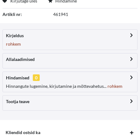
Kirjutage üles
Hindamine
Artikli nr:
461941
Kirjeldus
rohkem
Allalaadimised
Hindamised
0
Hinnangute lugemine, kirjutamine ja mõttevahetus...
rohkem
Tootja teave
Kliendid ostsid ka