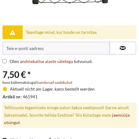
Teavitage mind, kui toode on tarnitav.
Olen
andmekaitse alaste sätetega
tutvunud.
7,50 € *
koos käibemaks(uga)
lisanduvad saatekulud
Aktuell nicht am Lager, kann bestellt werden
Artikli nr:
461941
Tellimuste tegemiseks minge palun Saksa veebipoodi (tarne ainult
Saksamaale). Soovite tellida Eestisse? Siis külastage meie
jaemüüja
otsingut
.