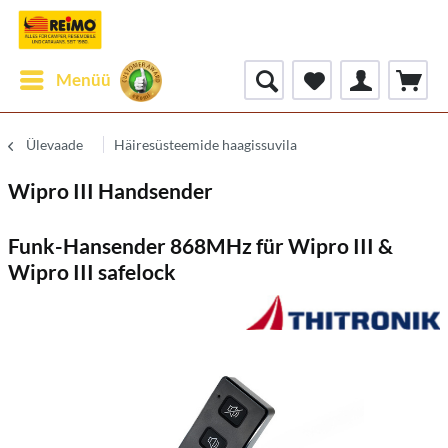
Menüü
Ülevaade
Häiresüsteemide haagissuvila
Wipro III Handsender
Funk-Hansender 868MHz für Wipro III &
Wipro III safelock