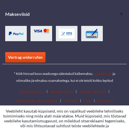
Makseviisid
Vertrag widerrufen
* Kõik hinnad koos seadusega sätestatud käibemaksu,
saatekulude
ja
võimalike järelmaksu osamaksetega, kui ei ole teisiti kokku lepitud
Download area
Händlersuche
Händler werden
Kataloogide allalaadimine
Kontakt
Jobs
Standorte
Veebileht kasutab küpsiseid, mis on vajalikud veebilehe tehniliseks
toimimiseks ning mida alati määratakse. Muid küpsiseid, mis tõstavad
veebilehe kasutamismugavust, on mõeldud otsereklaami tegemiseks,
või mis lihtsustavad suhtlust teiste veebilehtede ja