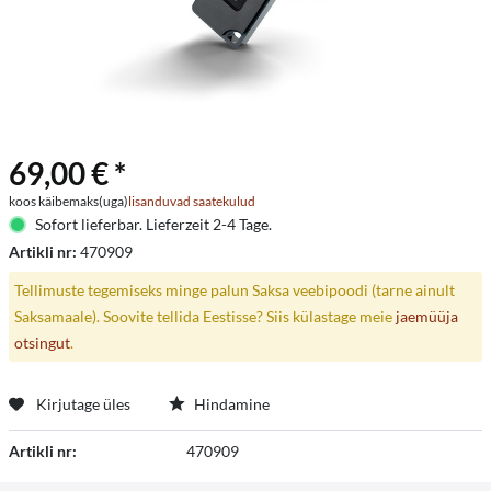
69,00 € *
koos käibemaks(uga)
lisanduvad saatekulud
Sofort lieferbar. Lieferzeit 2-4 Tage.
Artikli nr:
470909
Tellimuste tegemiseks minge palun Saksa veebipoodi (tarne ainult
Saksamaale). Soovite tellida Eestisse? Siis külastage meie
jaemüüja
otsingut
.
Kirjutage üles
Hindamine
Artikli nr:
470909