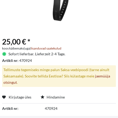
25,00 € *
koos käibemaks(uga)
lisanduvad saatekulud
Sofort lieferbar. Lieferzeit 2-4 Tage.
Artikli nr:
470924
Tellimuste tegemiseks minge palun Saksa veebipoodi (tarne ainult
Saksamaale). Soovite tellida Eestisse? Siis külastage meie
jaemüüja
otsingut
.
Kirjutage üles
Hindamine
Artikli nr:
470924