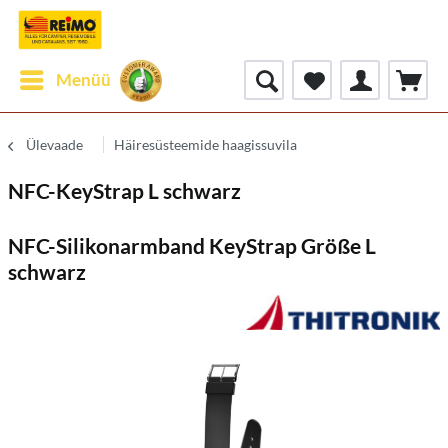
Menüü
Ülevaade
Häiresüsteemide haagissuvila
NFC-KeyStrap L schwarz
NFC-Silikonarmband KeyStrap Größe L
schwarz