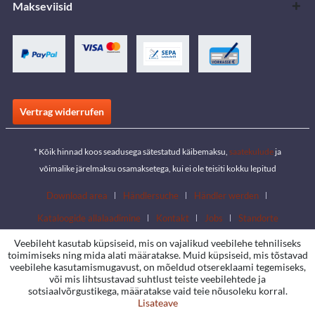
Makseviisid
Vertrag widerrufen
* Kõik hinnad koos seadusega sätestatud käibemaksu,
saatekulude
ja
võimalike järelmaksu osamaksetega, kui ei ole teisiti kokku lepitud
Download area
Händlersuche
Händler werden
Kataloogide allalaadimine
Kontakt
Jobs
Standorte
Veebileht kasutab küpsiseid, mis on vajalikud veebilehe tehniliseks
toimimiseks ning mida alati määratakse. Muid küpsiseid, mis tõstavad
veebilehe kasutamismugavust, on mõeldud otsereklaami tegemiseks,
või mis lihtsustavad suhtlust teiste veebilehtede ja
sotsiaalvõrgustikega, määratakse vaid teie nõusoleku korral.
Lisateave