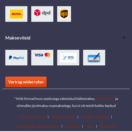
Makseviisid
Vertrag widerrufen
* Kõik hinnad koos seadusega sätestatud käibemaksu,
saatekulude
ja
võimalike järelmaksu osamaksetega, kui ei ole teisiti kokku lepitud
Download area
Händlersuche
Händler werden
Kataloogide allalaadimine
Kontakt
Jobs
Standorte