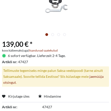
139,00 € *
koos käibemaks(uga)
lisanduvad saatekulud
6 sofort verfügbar. Lieferzeit 2-4 Tage.
Artikli nr:
47427
Tellimuste tegemiseks minge palun Saksa veebipoodi (tarne ainult
Saksamaale). Soovite tellida Eestisse? Siis külastage meie
jaemüüja
otsingut
.
Kirjutage üles
Hindamine
Artikli nr:
47427