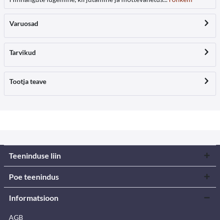
Varuosad
Tarvikud
Tootja teave
Teeninduse liin
Poe teenindus
Informatsioon
AGB