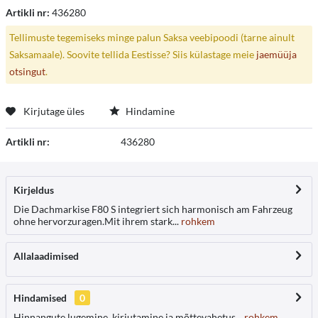
Artikli nr:
436280
Tellimuste tegemiseks minge palun Saksa veebipoodi (tarne ainult
Saksamaale). Soovite tellida Eestisse? Siis külastage meie
jaemüüja
otsingut
.
Kirjutage üles
Hindamine
Artikli nr:
436280
Kirjeldus
Die Dachmarkise F80 S integriert sich harmonisch am Fahrzeug
ohne hervorzuragen.Mit ihrem stark...
rohkem
Allalaadimised
Hindamised
0
Hinnangute lugemine, kirjutamine ja mõttevahetus...
rohkem