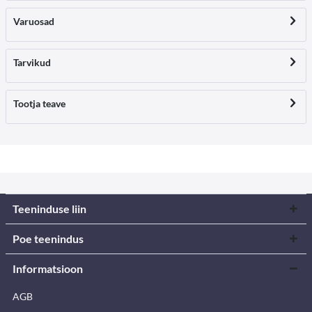
Varuosad
Tarvikud
Tootja teave
Teeninduse liin
Poe teenindus
Informatsioon
AGB