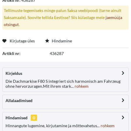
Artikli nr:
436287
Tellimuste tegemiseks minge palun Saksa veebipoodi (tarne ainult
Saksamaale). Soovite tellida Eestisse? Siis külastage meie
jaemüüja
otsingut
.
Kirjutage üles
Hindamine
Artikli nr:
436287
Kirjeldus
Die Dachmarkise F80 S integriert sich harmonisch am Fahrzeug
ohne hervorzuragen.Mit ihrem stark...
rohkem
Allalaadimised
Hindamised
0
Hinnangute lugemine, kirjutamine ja mõttevahetus...
rohkem