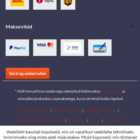
Makseviisid
Vertrag widerrufen
* Kõik hinnad koos seadusega sätestatud käibemaksu,
saatekulude
ja
võimalike järelmaksu osamaksetega, kui ei ole teisiti kokku lepitud
Download area
Händlersuche
Händler werden
Kataloogide allalaadimine
Kontakt
Jobs
Standorte
Veebileht kasutab küpsiseid, mis on vajalikud veebilehe tehniliseks
toimimiseks ning mida alati määratakse. Muid küpsiseid, mis tõstavad