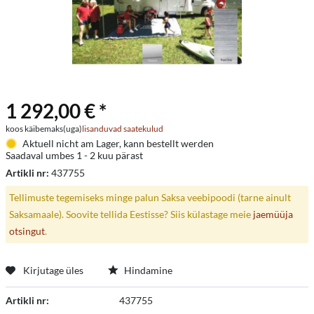
1 292,00 € *
koos käibemaks(uga)
lisanduvad saatekulud
Aktuell nicht am Lager, kann bestellt werden
Saadaval umbes 1 - 2 kuu pärast
Artikli nr:
437755
Tellimuste tegemiseks minge palun Saksa veebipoodi (tarne ainult
Saksamaale). Soovite tellida Eestisse? Siis külastage meie
jaemüüja
otsingut
.
Kirjutage üles
Hindamine
Artikli nr:
437755