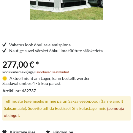
Vahetus loob õhulise elamispinna
Nautige suvel värsket õhku ilma tüütute sääskedeta
277,00 € *
koos käibemaks(uga)
lisanduvad saatekulud
Aktuell nicht am Lager, kann bestellt werden
Saadaval umbes 4 - 5 kuu pärast
Artikli nr:
432737
Tellimuste tegemiseks minge palun Saksa veebipoodi (tarne ainult
Saksamaale). Soovite tellida Eestisse? Siis külastage meie
jaemüüja
otsingut
.
Kirjutage üles
Hindamine