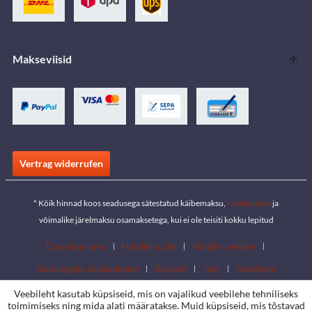
Makseviisid
Vertrag widerrufen
* Kõik hinnad koos seadusega sätestatud käibemaksu,
saatekulude
ja
võimalike järelmaksu osamaksetega, kui ei ole teisiti kokku lepitud
Download area
Händlersuche
Händler werden
Kataloogide allalaadimine
Kontakt
Jobs
Standorte
Veebileht kasutab küpsiseid, mis on vajalikud veebilehe tehniliseks
toimimiseks ning mida alati määratakse. Muid küpsiseid, mis tõstavad