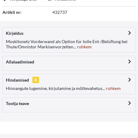
Artikli nr:
432737
Kirjeldus
Moskitonetz Vorderwand als Option für tolle Ent-/Belüftung bei
Thule/Omnistor Markisenvorzelten...
rohkem
Allalaadimised
Hindamised
0
Hinnangute lugemine, kirjutamine ja mõttevahetus...
rohkem
Tootja teave