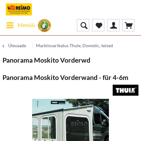
Menüü
Ülevaade
Markiisvarikatus Thule, Dometic, teised
Panorama Moskito Vorderwd
Panorama Moskito Vorderwand - für 4-6m