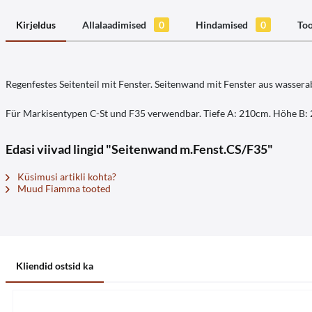
Kirjeldus
Allalaadimised
0
Hindamised
0
Too
Regenfestes Seitenteil mit Fenster. Seitenwand mit Fenster aus wasse
Für Markisentypen C-St und F35 verwendbar. Tiefe A: 210cm. Höhe B:
Edasi viivad lingid "Seitenwand m.Fenst.CS/F35"
Küsimusi artikli kohta?
Muud Fiamma tooted
Kliendid ostsid ka