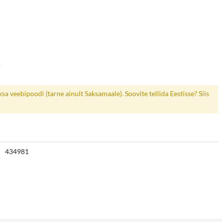
.
a veebipoodi (tarne ainult Saksamaale). Soovite tellida Eestisse? Siis
434981