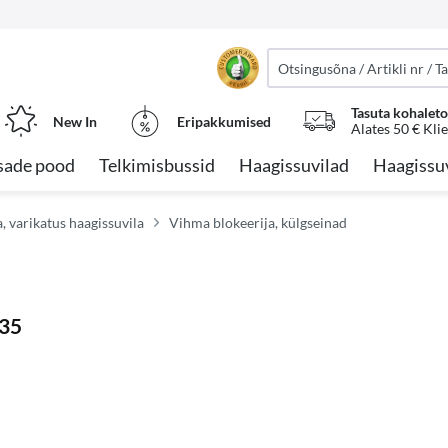
Tasuta kohalet
New In
Eripakkumised
Alates 50 € Kli
sade pood
Telkimisbussid
Haagissuvilad
Haagissu
, varikatus haagissuvila
Vihma blokeerija, külgseinad
F35