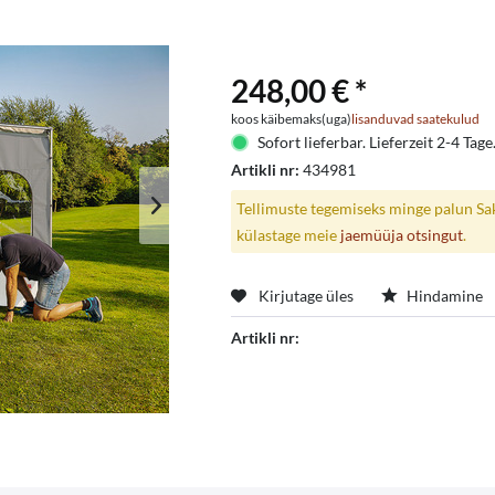
248,00 € *
koos käibemaks(uga)
lisanduvad saatekulud
Sofort lieferbar. Lieferzeit 2-4 Tage
Artikli nr:
434981
Tellimuste tegemiseks minge palun Saks
külastage meie
jaemüüja otsingut
.
Kirjutage üles
Hindamine
Artikli nr: