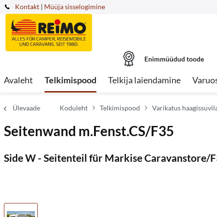
Kontakt
|
Müüja sisselogimine
Enimmüüdud toode
Avaleht
Telkimispood
Telkija laiendamine
Varuo
Ülevaade
Koduleht
Telkimispood
Varikatus haagissuvila
Seitenwand m.Fenst.CS/F35
Side W - Seitenteil für Markise Caravanstore/