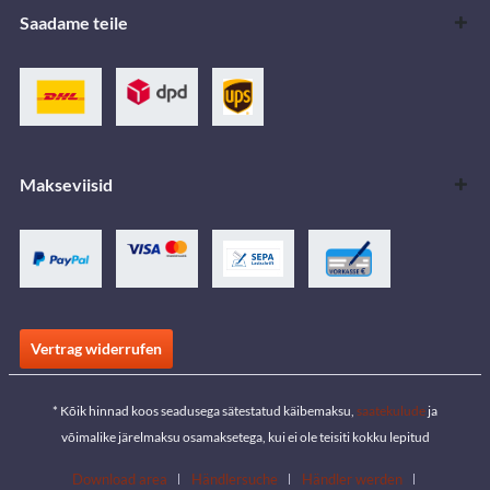
Saadame teile
Makseviisid
Vertrag widerrufen
* Kõik hinnad koos seadusega sätestatud käibemaksu,
saatekulude
ja
võimalike järelmaksu osamaksetega, kui ei ole teisiti kokku lepitud
Download area
Händlersuche
Händler werden