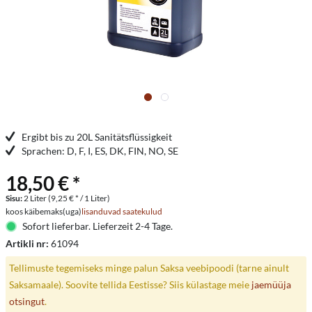
Ergibt bis zu 20L Sanitätsflüssigkeit
Sprachen: D, F, I, ES, DK, FIN, NO, SE
18,50 € *
Sisu:
2 Liter (9,25 € * / 1 Liter)
koos käibemaks(uga)
lisanduvad saatekulud
Sofort lieferbar. Lieferzeit 2-4 Tage.
Artikli nr:
61094
Tellimuste tegemiseks minge palun Saksa veebipoodi (tarne ainult
Saksamaale). Soovite tellida Eestisse? Siis külastage meie
jaemüüja
otsingut
.