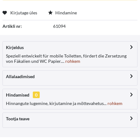
Kirjutage üles
Hindamine
Artikli nr:
61094
Kirjeldus
Speziell entwickelt für mobile Toiletten, fördert die Zersetzung
von Fäkalien und WC Papier....
rohkem
Allalaadimised
Hindamised
0
Hinnangute lugemine, kirjutamine ja mõttevahetus...
rohkem
Tootja teave