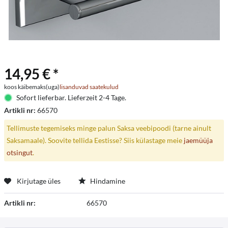
14,95 € *
koos käibemaks(uga)
lisanduvad saatekulud
Sofort lieferbar. Lieferzeit 2-4 Tage.
Artikli nr:
66570
Tellimuste tegemiseks minge palun Saksa veebipoodi (tarne ainult
Saksamaale). Soovite tellida Eestisse? Siis külastage meie
jaemüüja
otsingut
.
Kirjutage üles
Hindamine
Artikli nr:
66570