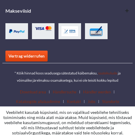
Makseviisid
Vertrag widerrufen
* Kõik hinnad koos seadusega sätestatud käibemaksu,
saatekulude
ja
võimalike järelmaksu osamaksetega, kui ei ole teisiti kokku lepitud
Download area
Händlersuche
Händler werden
Kataloogide allalaadimine
Kontakt
Jobs
Standorte
Veebileht kasutab küpsiseid, mis on vajalikud veebilehe tehniliseks
toimimiseks ning mida alati määratakse. Muid küpsiseid, mis tõstavad
veebilehe kasutamismugavust, on mõeldud otsereklaami tegemiseks,
või mis lihtsustavad suhtlust teiste veebilehtede ja
sotsiaalvõrgustikega, määratakse vaid teie nõusoleku korral.