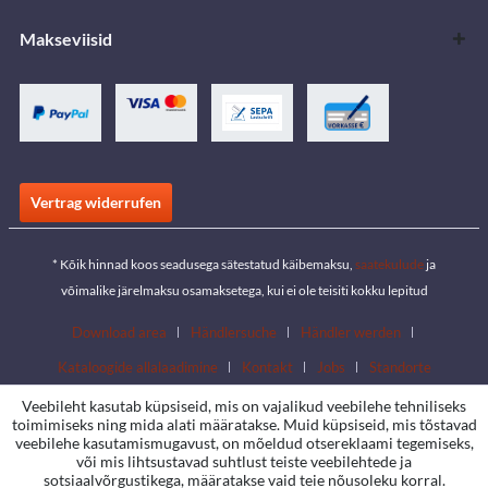
Makseviisid
Vertrag widerrufen
* Kõik hinnad koos seadusega sätestatud käibemaksu,
saatekulude
ja
võimalike järelmaksu osamaksetega, kui ei ole teisiti kokku lepitud
Download area
Händlersuche
Händler werden
Kataloogide allalaadimine
Kontakt
Jobs
Standorte
Veebileht kasutab küpsiseid, mis on vajalikud veebilehe tehniliseks
toimimiseks ning mida alati määratakse. Muid küpsiseid, mis tõstavad
veebilehe kasutamismugavust, on mõeldud otsereklaami tegemiseks,
või mis lihtsustavad suhtlust teiste veebilehtede ja
sotsiaalvõrgustikega, määratakse vaid teie nõusoleku korral.