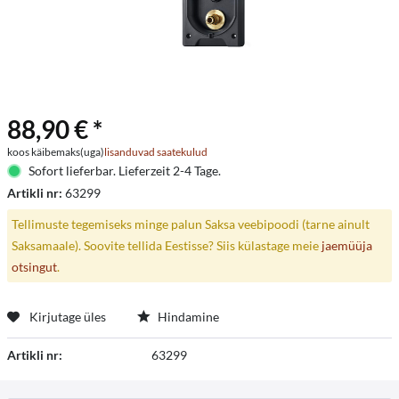
88,90 € *
koos käibemaks(uga)
lisanduvad saatekulud
Sofort lieferbar. Lieferzeit 2-4 Tage.
Artikli nr:
63299
Tellimuste tegemiseks minge palun Saksa veebipoodi (tarne ainult
Saksamaale). Soovite tellida Eestisse? Siis külastage meie
jaemüüja
otsingut
.
Kirjutage üles
Hindamine
Artikli nr:
63299