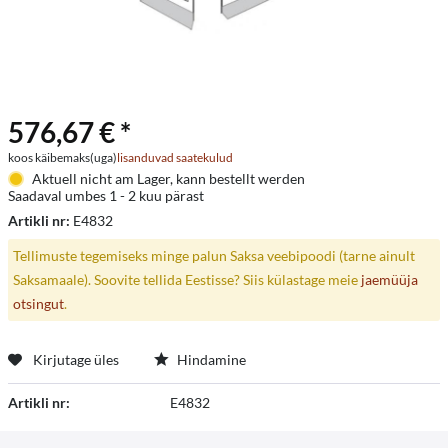
576,67 € *
koos käibemaks(uga)
lisanduvad saatekulud
Aktuell nicht am Lager, kann bestellt werden
Saadaval umbes 1 - 2 kuu pärast
Artikli nr:
E4832
Tellimuste tegemiseks minge palun Saksa veebipoodi (tarne ainult
Saksamaale). Soovite tellida Eestisse? Siis külastage meie
jaemüüja
otsingut
.
Kirjutage üles
Hindamine
Artikli nr:
E4832