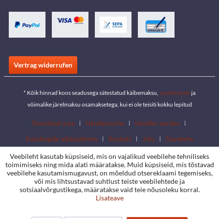
Vertrag widerrufen
* Kõik hinnad koos seadusega sätestatud käibemaksu,
saatekulude
ja
võimalike järelmaksu osamaksetega, kui ei ole teisiti kokku lepitud
Download area
Händlersuche
Händler werden
Kataloogide allalaadimine
Kontakt
Jobs
Standorte
Veebileht kasutab küpsiseid, mis on vajalikud veebilehe tehniliseks
toimimiseks ning mida alati määratakse. Muid küpsiseid, mis tõstavad
veebilehe kasutamismugavust, on mõeldud otsereklaami tegemiseks,
või mis lihtsustavad suhtlust teiste veebilehtede ja
sotsiaalvõrgustikega, määratakse vaid teie nõusoleku korral.
Lisateave