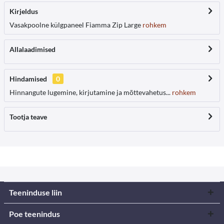
Kirjeldus
Vasakpoolne külgpaneel Fiamma Zip Large
rohkem
Allalaadimised
Hindamised
0
Hinnangute lugemine, kirjutamine ja mõttevahetus...
rohkem
Tootja teave
Teeninduse liin
Poe teenindus