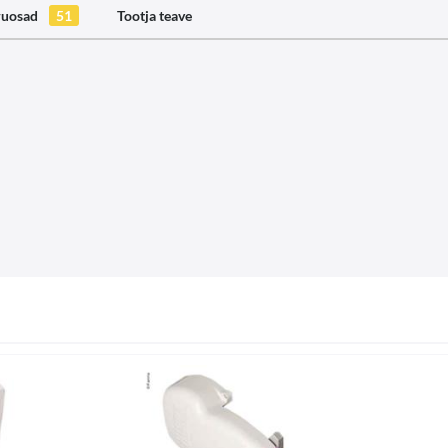
ruosad
51
Tootja teave