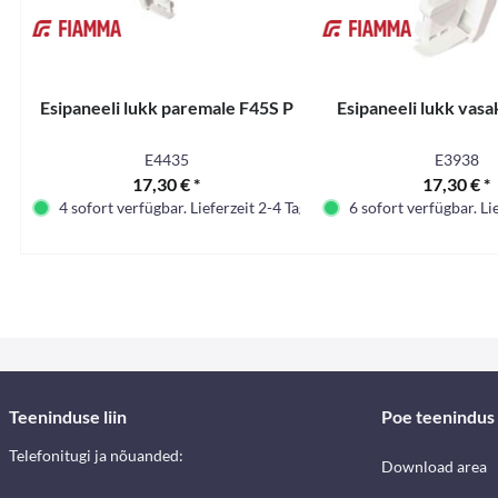
Esipaneeli lukk paremale F45S P
Esipaneeli lukk vasa
E4435
E3938
17,30 € *
17,30 € *
4 sofort verfügbar. Lieferzeit 2-4 Tage.
6 sofort verfügbar. Li
Teeninduse liin
Poe teenindus
Telefonitugi ja nõuanded:
Download area