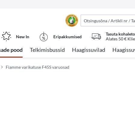
Tasuta kohalet
New In
Eripakkumised
Alates 50 € Kli
sade pood
Telkimisbussid
Haagissuvilad
Haagissu
Fiamme varikatuse F45S varuosad