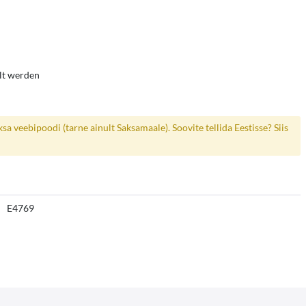
llt werden
a veebipoodi (tarne ainult Saksamaale). Soovite tellida Eestisse? Siis
E4769