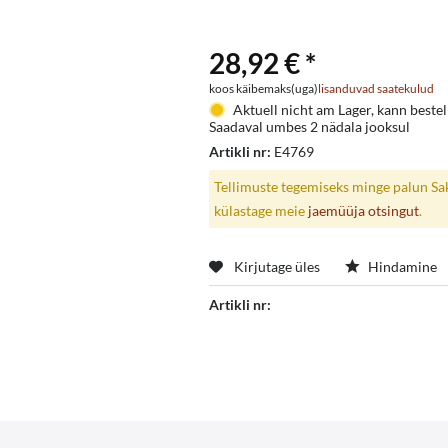
28,92 € *
koos käibemaks(uga)
lisanduvad saatekulud
Aktuell nicht am Lager, kann beste
Saadaval umbes 2 nädala jooksul
Artikli nr:
E4769
Tellimuste tegemiseks minge palun Saks
külastage meie
jaemüüja otsingut
.
Kirjutage üles
Hindamine
Artikli nr: