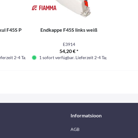
kul F45S P
Endkappe F45S links weiß
E3914
54,20 € *
eferzeit 2-4 Tage.
1 sofort verfügbar. Lieferzeit 2-4 Tage.
Informatsioon
AGB