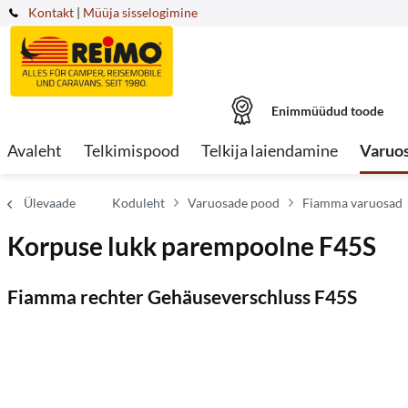
Kontakt
|
Müüja sisselogimine
Enimmüüdud toode
Avaleht
Telkimispood
Telkija laiendamine
Varuo
Ülevaade
Koduleht
Varuosade pood
Fiamma varuosad
Korpuse lukk parempoolne F45S
Fiamma rechter Gehäuseverschluss F45S