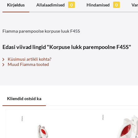
Kirjeldus
Allalaadimised
0
Hindamised
0
Va
Fiamma parempoolse korpuse luuk F45S
Edasi viivad lingid "Korpuse lukk parempoolne F45S"
Küsimusi artikli kohta?
Muud Fiamma tooted
Kliendid ostsid ka