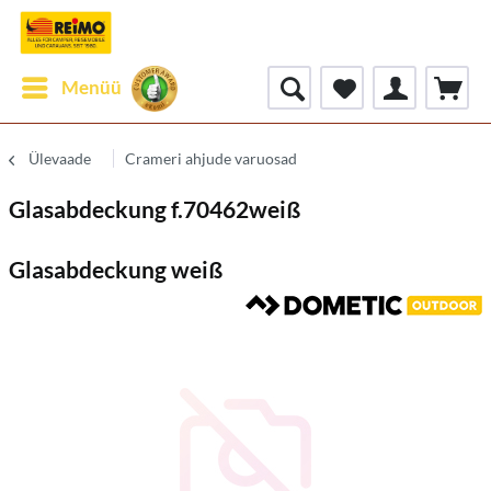
Menüü
Ülevaade
Crameri ahjude varuosad
Glasabdeckung f.70462weiß
Glasabdeckung weiß