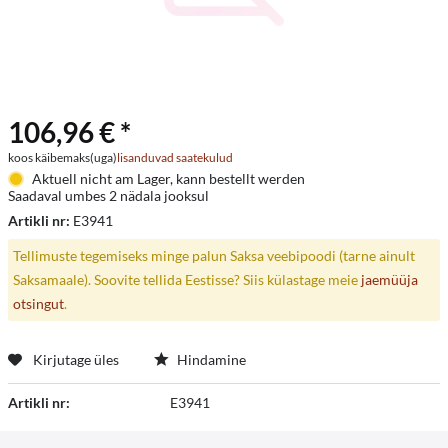
106,96 € *
koos käibemaks(uga)
lisanduvad saatekulud
Aktuell nicht am Lager, kann bestellt werden
Saadaval umbes 2 nädala jooksul
Artikli nr:
E3941
Tellimuste tegemiseks minge palun Saksa veebipoodi (tarne ainult
Saksamaale). Soovite tellida Eestisse? Siis külastage meie
jaemüüja
otsingut
.
Kirjutage üles
Hindamine
Artikli nr:
E3941