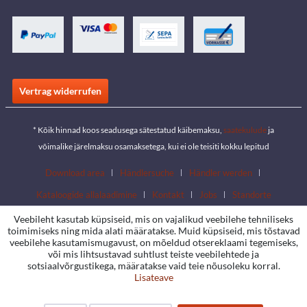
Vertrag widerrufen
* Kõik hinnad koos seadusega sätestatud käibemaksu,
saatekulude
ja
võimalike järelmaksu osamaksetega, kui ei ole teisiti kokku lepitud
Download area
Händlersuche
Händler werden
Kataloogide allalaadimine
Kontakt
Jobs
Standorte
Veebileht kasutab küpsiseid, mis on vajalikud veebilehe tehniliseks
toimimiseks ning mida alati määratakse. Muid küpsiseid, mis tõstavad
veebilehe kasutamismugavust, on mõeldud otsereklaami tegemiseks,
või mis lihtsustavad suhtlust teiste veebilehtede ja
sotsiaalvõrgustikega, määratakse vaid teie nõusoleku korral.
Lisateave