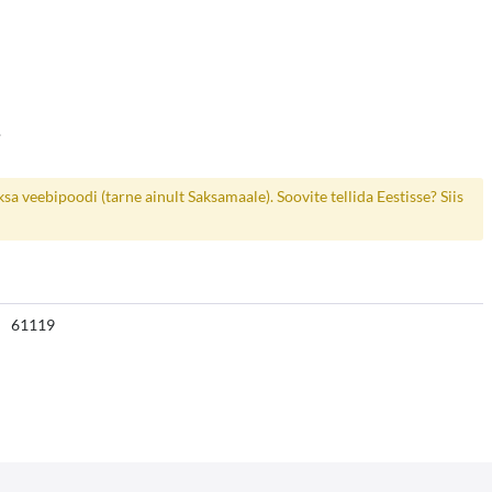
.
a veebipoodi (tarne ainult Saksamaale). Soovite tellida Eestisse? Siis
61119