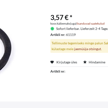
3,57 € *
koos käibemaks(uga)
lisanduvad saatekulud
Sofort lieferbar. Lieferzeit 2-4 Tage
Artikli nr:
61119
Tellimuste tegemiseks minge palun Saks
külastage meie
jaemüüja otsingut
.
Kirjutage üles
Hindamine
Artikli nr: