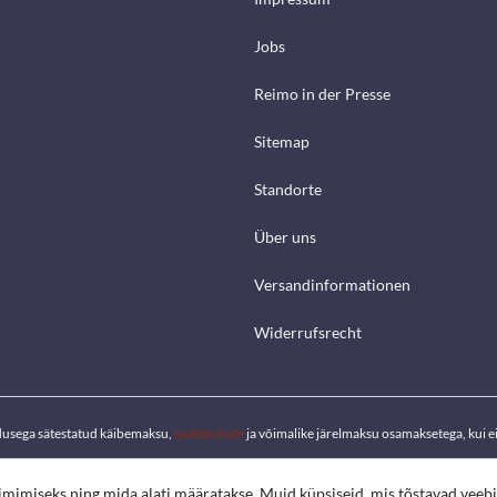
Jobs
Reimo in der Presse
Sitemap
Standorte
Über uns
Versandinformationen
Widerrufsrecht
dusega sätestatud käibemaksu,
saatekulude
ja võimalike järelmaksu osamaksetega, kui ei 
oimimiseks ning mida alati määratakse. Muid küpsiseid, mis tõstavad veeb