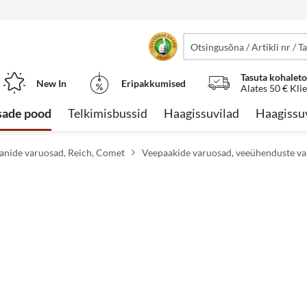
Tasuta kohalet
New In
Eripakkumised
Alates 50 € Kli
sade pood
Telkimisbussid
Haagissuvilad
Haagissu
nide varuosad, Reich, Comet
Veepaakide varuosad, veeühenduste v