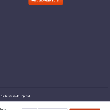
Vertrag widerrufen
ole teisiti kokku lepitud
ilehe