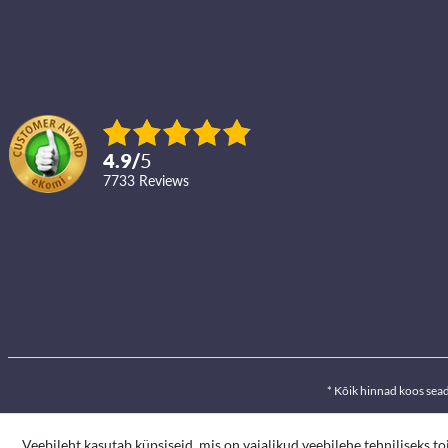
4.9
/
5
7733
reviews
* Kõik hinnad koos sea
Veebileht kasutab küpsiseid, mis on vajalikud veebilehe tehniliseks t