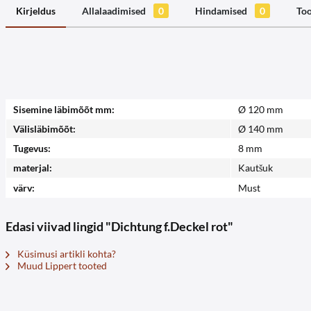
Kirjeldus
Allalaadimised
0
Hindamised
0
Too
Sisemine läbimõõt mm:
Ø 120 mm
Välisläbimõõt:
Ø 140 mm
Tugevus:
8 mm
materjal:
Kautšuk
värv:
Must
Edasi viivad lingid "Dichtung f.Deckel rot"
Küsimusi artikli kohta?
Muud Lippert tooted