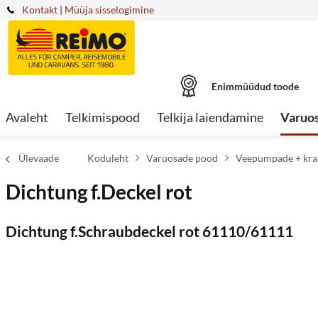
Kontakt
|
Müüja sisselogimine
Enimmüüdud toode
Avaleht
Telkimispood
Telkija laiendamine
Varuo
Ülevaade
Koduleht
Varuosade pood
Veepumpade + kraa
Dichtung f.Deckel rot
Dichtung f.Schraubdeckel rot 61110/61111