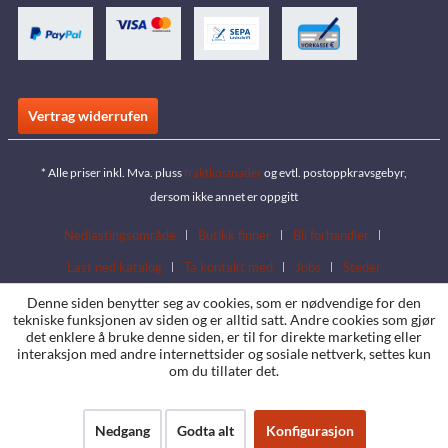
Vertrag widerrufen
* Alle priser inkl. Mva. pluss
fraktkostnader
og evtl. postoppkravsgebyr,
dersom ikke annet er oppgitt
Nedlastingsområde
Butikk finner
Bli forhandler
Last ned katalog
Ta kontakt med
Jobs
Steder
Denne siden benytter seg av cookies, som er nødvendige for den
tekniske funksjonen av siden og er alltid satt. Andre cookies som gjør
det enklere å bruke denne siden, er til for direkte marketing eller
interaksjon med andre internettsider og sosiale nettverk, settes kun
om du tillater det.
Nedgang
Godta alt
Konfigurasjon