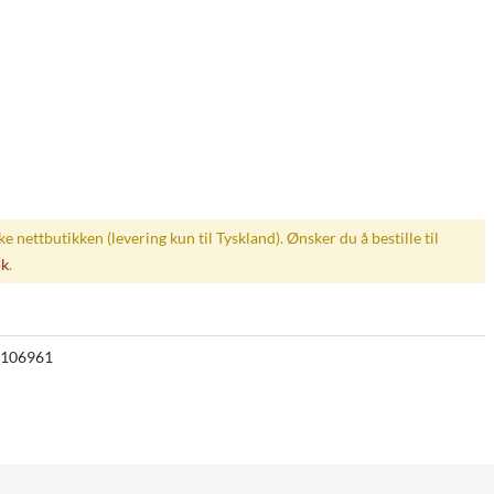
ske nettbutikken (levering kun til Tyskland). Ønsker du å bestille til
øk
.
106961