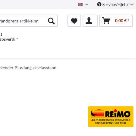
Service/Hjelp
Norwegian
0,00 € *
kt
jøpsverdi *
kender Plus lang akselavstand