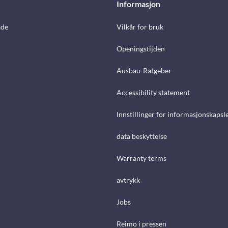
Informasjon
åde
Vilkår for bruk
Openingstijden
Ausbau-Ratgeber
Accessibility statement
Innstillinger for informasjonskapsl
data beskyttelse
Warranty terms
avtrykk
Jobs
Reimo i pressen