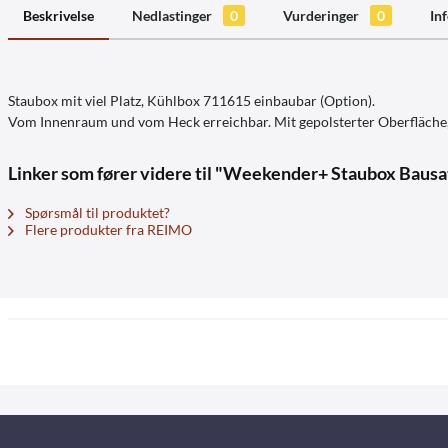
Beskrivelse
Nedlastinger
0
Vurderinger
0
In
Staubox mit viel Platz, Kühlbox 711615 einbaubar (Option).
Vom Innenraum und vom Heck erreichbar. Mit gepolsterter Oberfläche, di
Linker som fører videre til "Weekender+ Staubox Bausa
Spørsmål til produktet?
Flere produkter fra REIMO