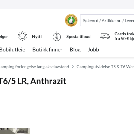
Gratis fra
elger
Nytt i
Spesialtilbud
fra 50 € k
Bobilutleie
Butikk finner
Blog
Jobb
 camping forlengelse lang akselavstand
Campingutvidelse T5 & T6 Wee
6/5 LR, Anthrazit