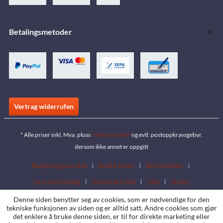
Betalingsmetoder
Vertrag widerrufen
* Alle priser inkl. Mva. pluss
fraktkostnader
og evtl. postoppkravsgebyr,
dersom ikke annet er oppgitt
Nedlastingsområde
Butikk finner
Bli forhandler
Last ned katalog
Ta kontakt med
Jobs
Steder
Denne siden benytter seg av cookies, som er nødvendige for den
tekniske funksjonen av siden og er alltid satt. Andre cookies som gjør
det enklere å bruke denne siden, er til for direkte marketing eller