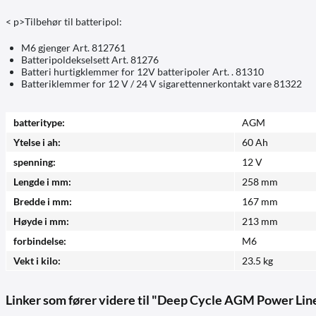
< p>Tilbehør til batteripol:
M6 gjenger Art. 812761
Batteripoldekselsett Art. 81276
Batteri hurtigklemmer for 12V batteripoler Art. . 81310
Batteriklemmer for 12 V / 24 V sigarettennerkontakt vare 81322
batteritype:
AGM
Ytelse i ah:
60 Ah
spenning:
12 V
Lengde i mm:
258 mm
Bredde i mm:
167 mm
Høyde i mm:
213 mm
forbindelse:
M6
Vekt i kilo:
23.5 kg
Linker som fører videre til "Deep Cycle AGM Power Lin