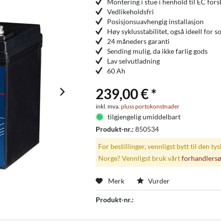
Montering i stue i henhold til EC fors
Vedlikeholdsfri
Posisjonsuavhengig installasjon
Høy syklusstabilitet, også ideell for s
24 måneders garanti
Sending mulig, da ikke farlig gods
Lav selvutladning
60 Ah
239,00 € *
inkl. mva.
pluss portokonstnader
tilgjengelig umiddelbart
Produkt-nr.:
850534
For bestillinger, vennligst bytt til den ty
Norge? Vennligst bruk vårt
forhandlers
Merk
Vurder
Produkt-nr.: