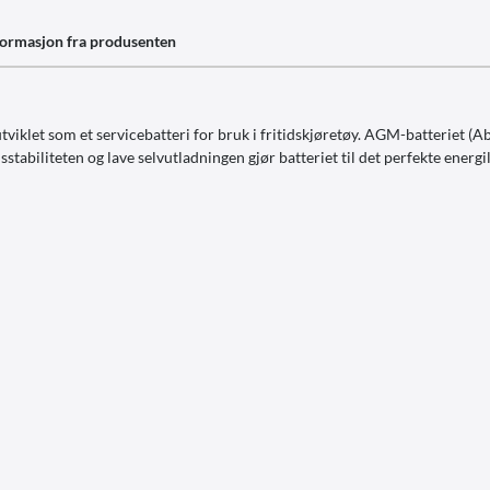
formasjon fra produsenten
iklet som et servicebatteri for bruk i fritidskjøretøy. AGM-batteriet (Abs
lusstabiliteten og lave selvutladningen gjør batteriet til det perfekte ene