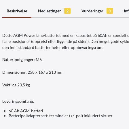
Beskrivelse
Nedlastinger
2
Vurderinger
0
In
Dette AGM Power Line-batteriet med en kapasitet på 60Ah er spesielt utv
i alle posisjoner (oppreist eller liggende på siden). Den meget gode syk
den inn i standard batterienheter eller oppbevaringsrom.
Batteripolgjenger: M6
Dimensjoner: 258 x 167 x 213 mm
Vekt: ca 23,5 kg
Leveringsomfang:
60 Ah AGM-batteri
Batteripoladaptersett: terminaler (+/- pol) inkludert skruer