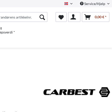
Service/Hjelp
Norwegian
0,00 € *
kt
jøpsverdi *