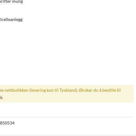
krifter mulig
olcelleanlegg
ske nettbutikken (levering kun til Tyskland). Ønsker du å bestille til
øk
.
850534