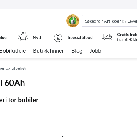
Gratis fra
elger
Nytt i
Spesialtilbud
fra 50 € k
Bobilutleie
Butikk finner
Blog
Jobb
ier og tilbehør
i 60Ah
ri for bobiler