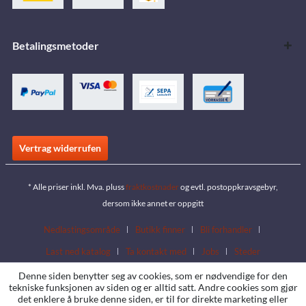
Betalingsmetoder
Vertrag widerrufen
* Alle priser inkl. Mva. pluss
fraktkostnader
og evtl. postoppkravsgebyr,
dersom ikke annet er oppgitt
Nedlastingsområde
Butikk finner
Bli forhandler
Last ned katalog
Ta kontakt med
Jobs
Steder
Denne siden benytter seg av cookies, som er nødvendige for den
tekniske funksjonen av siden og er alltid satt. Andre cookies som gjør
det enklere å bruke denne siden, er til for direkte marketing eller