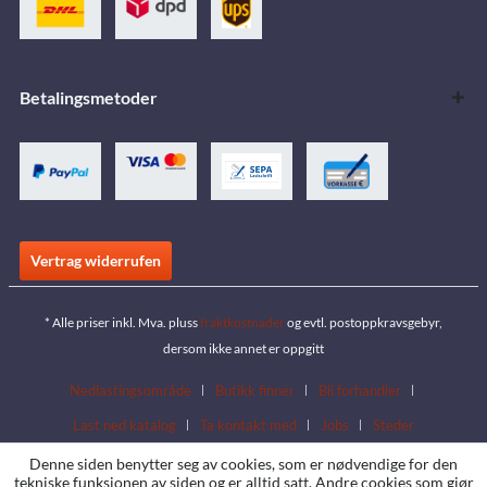
Betalingsmetoder
Vertrag widerrufen
* Alle priser inkl. Mva. pluss
fraktkostnader
og evtl. postoppkravsgebyr,
dersom ikke annet er oppgitt
Nedlastingsområde
Butikk finner
Bli forhandler
Last ned katalog
Ta kontakt med
Jobs
Steder
Denne siden benytter seg av cookies, som er nødvendige for den
tekniske funksjonen av siden og er alltid satt. Andre cookies som gjør