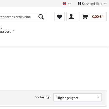
Service/Hjelp
Norwegian
0,00 € *
kt
jøpsverdi *
Sortering: