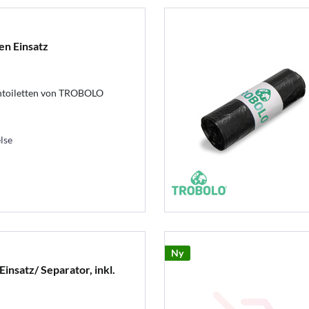
n Einsatz
nntoiletten von TROBOLO
lse
Ny
insatz/ Separator, inkl.