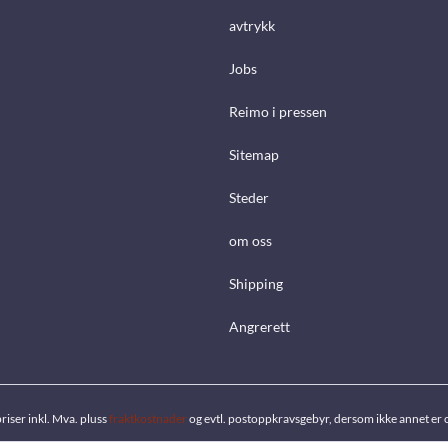
avtrykk
Jobs
Reimo i pressen
Sitemap
Steder
om oss
Shipping
Angrerett
priser inkl. Mva. pluss
fraktkostnader
og evtl. postoppkravsgebyr, dersom ikke annet er 