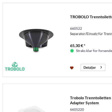
TROBOLO Trenntoilette
660522
Separator/Einsatz für Tre
65,30 € *
Straks klar for forsende
Detaljer
Trobolo Trenntoiletten E
Adapter System
6605220