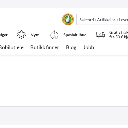
Gratis fra
elger
Nytt i
Spesialtilbud
fra 50 € k
Bobilutleie
Butikk finner
Blog
Jobb