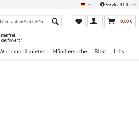
Service/Hilfe
German
0,00 €
stenfrei
nkaufswert *
Wohnmobil mieten
Händlersuche
Blog
Jobs