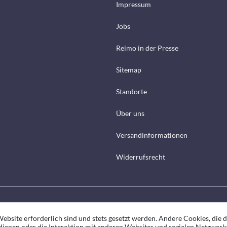
Impressum
Jobs
Reimo in der Presse
Sitemap
Standorte
Über uns
Versandinformationen
Widerrufsrecht
ebsite erforderlich sind und stets gesetzt werden. Andere Cookies, die 
ienen oder die Interaktion mit anderen Websites und sozialen Netzwerk