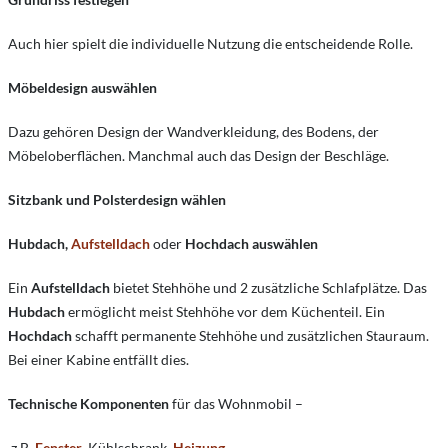
Auch hier spielt die individuelle Nutzung die entscheidende Rolle.
Möbeldesign auswählen
Dazu gehören Design der Wandverkleidung, des Bodens, der
Möbeloberflächen. Manchmal auch das Design der Beschläge.
Sitzbank und Polsterdesign wählen
Hubdach,
Aufstelldach
oder
Hochdach auswählen
Ein
Aufstelldach
bietet Stehhöhe und 2 zusätzliche Schlafplätze. Das
Hubdach
ermöglicht meist Stehhöhe vor dem Küchenteil. Ein
Hochdach
schafft permanente Stehhöhe und zusätzlichen Stauraum.
Bei einer Kabine entfällt dies.
Technische Komponenten
für das Wohnmobil –
z.B.
Fenster
, Kühlschrank,
Heizung