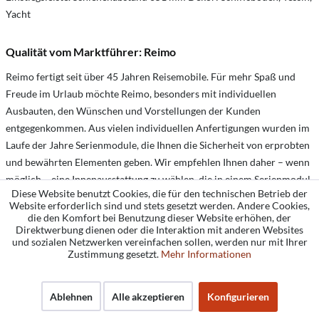
Yacht
Qualität vom Marktführer: Reimo
Reimo fertigt seit über 45 Jahren Reisemobile. Für mehr Spaß und
Freude im Urlaub möchte Reimo, besonders mit individuellen
Ausbauten, den Wünschen und Vorstellungen der Kunden
entgegenkommen. Aus vielen individuellen Anfertigungen wurden im
Laufe der Jahre Serienmodule, die Ihnen die Sicherheit von erprobten
und bewährten Elementen geben. Wir empfehlen Ihnen daher – wenn
möglich – eine Innenausstattung zu wählen, die in einem Serienmodul
Diese Website benutzt Cookies, die für den technischen Betrieb der
schon häufig gebaut wurde. Die Marke Reimo ist einer der führenden
Website erforderlich sind und stets gesetzt werden. Andere Cookies,
Anbieter für Camping- und Van-Ausbau in Europa. Seit über 45
die den Komfort bei Benutzung dieser Website erhöhen, der
Direktwerbung dienen oder die Interaktion mit anderen Websites
Jahren steht das Unternehmen für geprüfte Sicherheit, innovative
und sozialen Netzwerken vereinfachen sollen, werden nur mit Ihrer
Technik und praxisnahe Lösungen für Wohnmobile, Camper,
Zustimmung gesetzt.
Mehr Informationen
Wohnwagen. Die Reimo Schlaf-Sitzbank überzeugt durch:
✔️ TÜV-geprüfte Sicherheitssysteme
Ablehnen
Alle akzeptieren
Konfigurieren