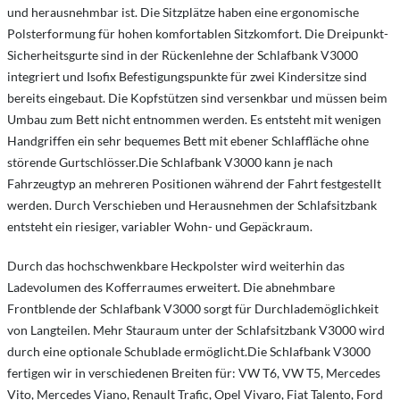
und herausnehmbar ist. Die Sitzplätze haben eine ergonomische
Polsterformung für hohen komfortablen Sitzkomfort. Die Dreipunkt-
Sicherheitsgurte sind in der Rückenlehne der Schlafbank V3000
integriert und Isofix Befestigungspunkte für zwei Kindersitze sind
bereits eingebaut. Die Kopfstützen sind versenkbar und müssen beim
Umbau zum Bett nicht entnommen werden. Es entsteht mit wenigen
Handgriffen ein sehr bequemes Bett mit ebener Schlaffläche ohne
störende Gurtschlösser.Die Schlafbank V3000 kann je nach
Fahrzeugtyp an mehreren Positionen während der Fahrt festgestellt
werden. Durch Verschieben und Herausnehmen der Schlafsitzbank
entsteht ein riesiger, variabler Wohn- und Gepäckraum.
Durch das hochschwenkbare Heckpolster wird weiterhin das
Ladevolumen des Kofferraumes erweitert. Die abnehmbare
Frontblende der Schlafbank V3000 sorgt für Durchlademöglichkeit
von Langteilen. Mehr Stauraum unter der Schlafsitzbank V3000 wird
durch eine optionale Schublade ermöglicht.Die Schlafbank V3000
fertigen wir in verschiedenen Breiten für: VW T6, VW T5, Mercedes
Vito, Mercedes Viano, Renault Trafic, Opel Vivaro, Fiat Talento, Ford