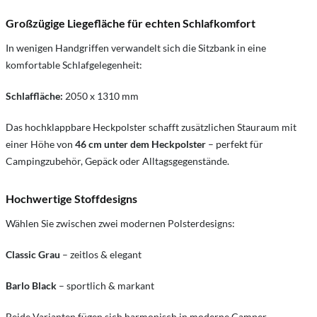
Großzügige Liegefläche für echten Schlafkomfort
In wenigen Handgriffen verwandelt sich die Sitzbank in eine
komfortable Schlafgelegenheit:
Schlaffläche:
2050 x 1310 mm
Das hochklappbare Heckpolster schafft zusätzlichen Stauraum mit
einer Höhe von
46 cm unter dem Heckpolster
– perfekt für
Campingzubehör, Gepäck oder Alltagsgegenstände.
Hochwertige Stoffdesigns
Wählen Sie zwischen zwei modernen Polsterdesigns:
Classic Grau
– zeitlos & elegant
Barlo Black
– sportlich & markant
Beide Varianten fügen sich harmonisch in moderne Camper-