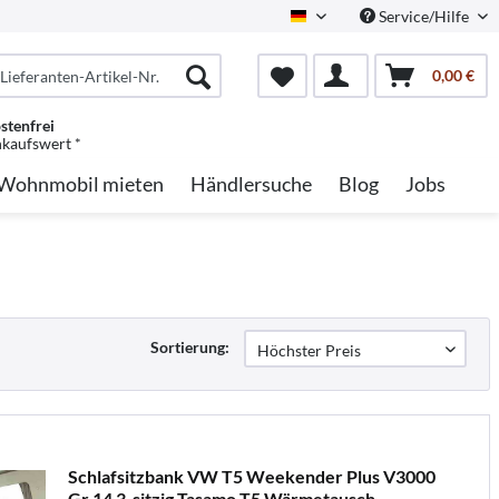
Service/Hilfe
German
0,00 €
stenfrei
nkaufswert *
Wohnmobil mieten
Händlersuche
Blog
Jobs
Sortierung:
Schlafsitzbank VW T5 Weekender Plus V3000
Gr.14 3-sitzig,Tasamo T5 Wärmetausch.