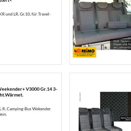
R und LR. Gr.10, für Travel-
Weekender+ V3000 Gr.14 3-
cht.Wärmet.
L R. Camping-Bus Wekender
aus.