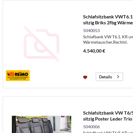
Schlafsitzbank VWT6.1,
sitzig Briks 2fbg Wärme
5040053
Schlafbank VW T6.1, KR und
Wärmetauscher,Rechtsl.
4.540,00 €
Details
Schlafsitzbank VW T6/5
sitzig Poster Leder Trio
5040006
Schlafbank VW T6/5 KR und