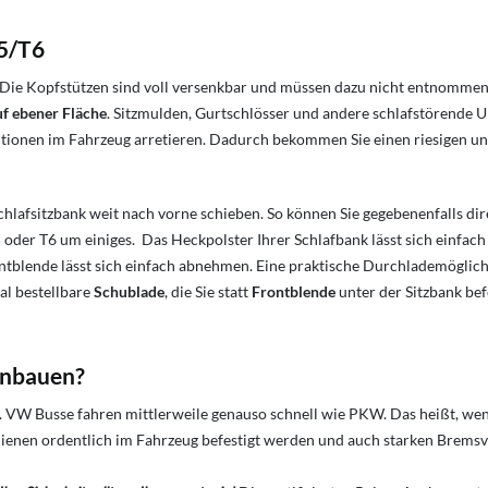
T5/T6
 Die Kopfstützen sind voll versenkbar und müssen dazu nicht entnommen 
uf ebener Fläche
. Sitzmulden, Gurtschlösser und andere schlafstörende U
itionen im Fahrzeug arretieren. Dadurch bekommen Sie einen riesigen u
chlafsitzbank weit nach vorne schieben. So können Sie gegebenenfalls dire
 oder T6 um einiges. Das Heckpolster Ihrer Schlafbank lässt sich einfach
ntblende lässt sich einfach abnehmen. Eine praktische Durchlademöglichk
al bestellbare
Schublade
, die Sie statt
Frontblende
unter der Sitzbank befe
einbauen?
en. VW Busse fahren mittlerweile genauso schnell wie PKW. Das heißt, w
chienen ordentlich im Fahrzeug befestigt werden und auch starken Brems