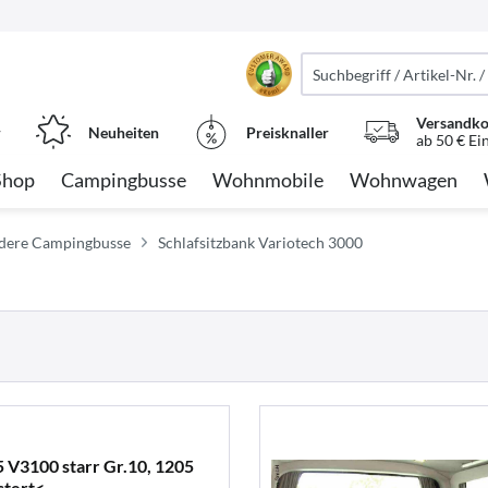
Versandko
r
Neuheiten
Preisknaller
ab 50 € Ei
Shop
Campingbusse
Wohnmobile
Wohnwagen
andere Campingbusse
Schlafsitzbank Variotech 3000
 V3100 starr Gr.10, 1205
stert<