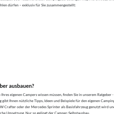
en dürfen – exklusiv für Sie zusammengestellt:
lber ausbauen?
au Ihres eigenen Campers wissen müssen, finden Sie in unserem Ratgeber 
g gibt Ihnen nützliche Tipps, Ideen und Beispiele für den eigenen Campi
 Crafter oder der Mercedes Sprinter als Basisfahrzeug genutzt wird und
iche Umsetzung. Nur so gelingt der Camper-Selbstausbau.