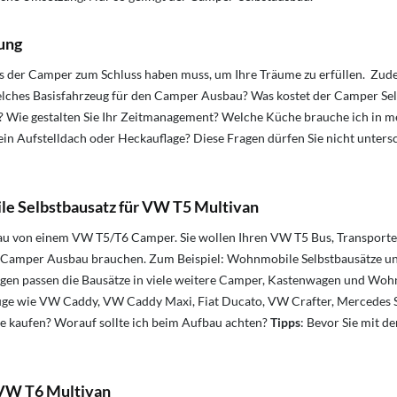
ung
 der Camper zum Schluss haben muss, um Ihre Träume zu erfüllen. Zudem s
Welches Basisfahrzeug für den Camper Ausbau? Was kostet der Camper Se
 Wie gestalten Sie Ihr Zeitmanagement? Welche Küche brauche ich in mei
 ein Aufstelldach oder Heckauflage? Diese Fragen dürfen Sie nicht untersc
e Selbstbausatz für VW T5 Multivan
 von einem VW T5/T6 Camper. Sie wollen Ihren VW T5 Bus, Transporter,
hren Camper Ausbau brauchen. Zum Beispiel: Wohnmobile Selbstbausätze 
en passen die Bausätze in viele weitere Camper, Kastenwagen und Wohnm
wie VW Caddy, VW Caddy Maxi, Fiat Ducato, VW Crafter, Mercedes Spri
ze kaufen? Worauf sollte ich beim Aufbau achten?
Tipps
: Bevor Sie mit 
 VW T6 Multivan