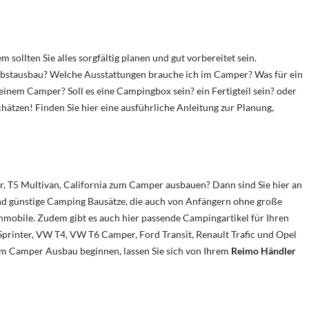
ollten Sie alles sorgfältig planen und gut vorbereitet sein.
lbstausbau? Welche Ausstattungen brauche ich im Camper? Was für ein
nem Camper? Soll es eine Campingbox sein? ein Fertigteil sein? oder
hätzen! Finden Sie hier eine ausführliche Anleitung zur Planung,
 T5 Multivan, California zum Camper ausbauen? Dann sind Sie hier an
und günstige Camping Bausätze, die auch von Anfängern ohne große
obile. Zudem gibt es auch hier passende Campingartikel für Ihren
nter, VW T4, VW T6 Camper, Ford Transit, Renault Trafic und Opel
dem Camper Ausbau beginnen, lassen Sie sich von Ihrem
Reimo Händler