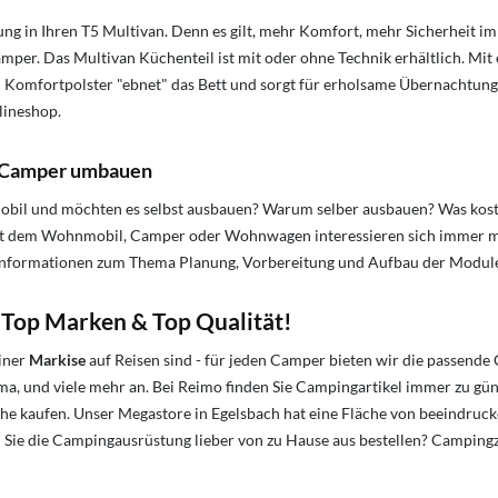
ng in Ihren T5 Multivan. Denn es gilt, mehr Komfort, mehr Sicherheit 
er. Das Multivan Küchenteil ist mit oder ohne Technik erhältlich. Mit 
n Komfortpolster "ebnet" das Bett und sorgt für erholsame Übernachtun
lineshop.
 Camper umbauen
bil und möchten es selbst ausbauen? Warum selber ausbauen? Was kos
 dem Wohnmobil, Camper oder Wohnwagen interessieren sich immer meh
e Informationen zum Thema Planung, Vorbereitung und Aufbau der Modul
Top Marken & Top Qualität!
iner
Markise
auf Reisen sind - für jeden Camper bieten wir die passend
ma, und viele mehr an. Bei Reimo finden Sie Campingartikel immer zu gün
ähe kaufen. Unser Megastore in Egelsbach hat eine Fläche von beeindru
 Sie die Campingausrüstung lieber von zu Hause aus bestellen? Campingz