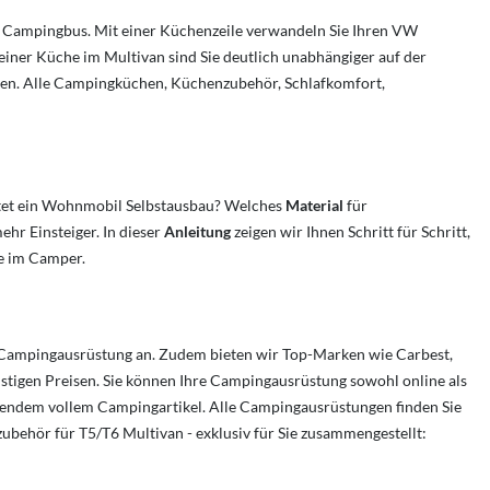
im Campingbus. Mit einer Küchenzeile verwandeln Sie Ihren VW
einer Küche im Multivan sind Sie deutlich unabhängiger auf der
gen. Alle Campingküchen, Küchenzubehör, Schlafkomfort,
tet ein Wohnmobil Selbstausbau? Welches
Material
für
r Einsteiger. In dieser
Anleitung
zeigen wir Ihnen Schritt für Schritt,
e im Camper.
e Campingausrüstung an. Zudem bieten wir Top-Marken wie Carbest,
stigen Preisen. Sie können Ihre Campingausrüstung sowohl online als
ckendem vollem Campingartikel. Alle Campingausrüstungen finden Sie
ubehör für T5/T6 Multivan - exklusiv für Sie zusammengestellt: