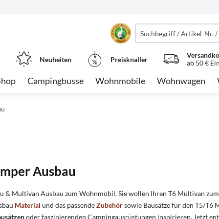
Versandko
r
Neuheiten
Preisknaller
ab 50 € Ei
Shop
Campingbusse
Wohnmobile
Wohnwagen
au
amper Ausbau
 & Multivan Ausbau zum Wohnmobil. Sie wollen Ihren T6 Multivan zum 
usbau
Material
und das passende
Zubehör
sowie Bausätze für den T5/T6 Mu
ausätzen
oder faszinierenden Campingausrüstungen inspirieren. Jetzt ent