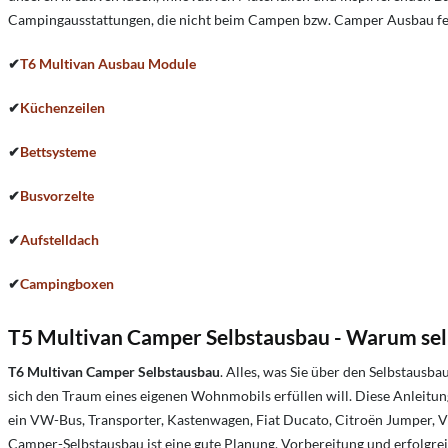
Campingausstattungen, die nicht beim Campen bzw. Camper Ausbau fehl
✔
T6 Multivan Ausbau Module
✔
Küchenzeilen
✔
Bettsysteme
✔
Busvorzelte
✔
Aufstelldach
✔
Campingboxen
T5 Multivan Camper Selbstausbau - Warum se
T6 Multivan Camper Selbstausbau
. Alles, was Sie über den Selbstausb
sich den Traum eines eigenen Wohnmobils erfüllen will. Diese Anleitun
ein VW-Bus, Transporter, Kastenwagen, Fiat Ducato, Citroën Jumper, VW
Camper-Selbstausbau ist eine gute Planung, Vorbereitung und erfolgre