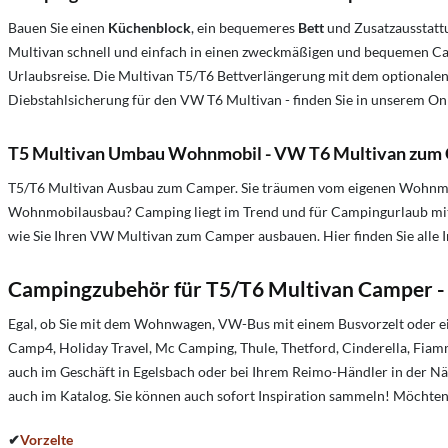
Bauen Sie einen
Küchenblock
, ein bequemeres
Bett
und Zusatzausstattu
Multivan schnell und einfach in einen zweckmäßigen und bequemen Camp
Urlaubsreise. Die Multivan T5/T6 Bettverlängerung mit dem optionale
Diebstahlsicherung für den VW T6 Multivan - finden Sie in unserem On
T5 Multivan Umbau Wohnmobil - VW T6 Multivan zum
T5/T6 Multivan Ausbau zum Camper. Sie träumen vom eigenen Wohnmo
Wohnmobilausbau? Camping liegt im Trend und für Campingurlaub mit
wie Sie Ihren VW Multivan zum Camper ausbauen. Hier finden Sie all
Campingzubehör für T5/T6 Multivan Camper - 
Egal, ob Sie mit dem Wohnwagen, VW-Bus mit einem Busvorzelt oder e
Camp4, Holiday Travel, Mc Camping, Thule, Thetford, Cinderella, Fiam
auch im Geschäft in Egelsbach oder bei Ihrem Reimo-Händler in der N
auch im Katalog. Sie können auch sofort Inspiration sammeln! Möchten
✔
Vorzelte