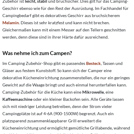
Zubehör ist
leicht, stabil
und bruchsicher. Dies gilt für das Camping-
Geschirr ebenso wie für den Rest der Ausrüstung. Im Fachhandel für
Campingbedarf gibt es dekoratives Geschirr aus bruchsicherem
Melamin
. Dieses ist sehr kratzfest und kann nicht brechen.
Gleichermaßen kann mit einem Messer auf den Tellern geschnitten
werden, denn diese sind in ihrer Härte dafür ausreichend.
Was nehme ich zum Campen?
Im Camping Zubehör-Shop gibt es passendes
Besteck
, Tassen und
Gläser aus festem Kunststoff. So kann sich der Camper eine
dekorative Kücheneinrichtung zusammenstellen, die nur ein geringes
Gewicht auf die Waage bringt und auch einmal herunterfallen kann.
Camping-Zubehör für die Küche kann eine
Mikrowelle
, eine
Kaffeemaschine
oder ein kleiner Backofen sein. Alle Geräte lassen
sich mit niedriger Leistung betreiben, denn der Strom vieler
Campingplätze ist auf 4-6A (900-1500W) begrenzt. Auch ein
platzsparend zusammenklappbarer Grill erweitert die
Kücheneinrichtung und ermöglicht gemütliche Grillabende, während