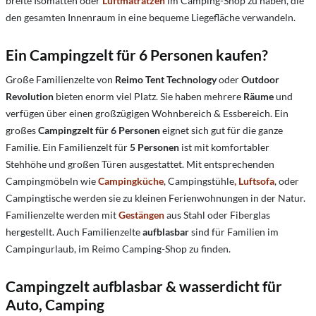
breite Isomatten oder
Luftmatratzen
im Camping-Shop zu haben, die
den gesamten Innenraum in eine bequeme Liegefläche verwandeln.
Ein Campingzelt für 6 Personen kaufen?
Große Familienzelte von
Reimo Tent Technology
oder
Outdoor
Revolution
bieten enorm viel Platz. Sie haben mehrere
Räume
und
verfügen über einen großzügigen Wohnbereich & Essbereich. Ein
großes
Campingzelt für 6 Personen
eignet sich gut für die ganze
Familie. Ein Familienzelt für
5 Personen
ist mit komfortabler
Stehhöhe und großen Türen ausgestattet. Mit entsprechenden
Campingmöbeln wie
Campingküche
, Campingstühle
,
Luftsofa
, oder
Campingtische werden sie zu kleinen Ferienwohnungen in der Natur.
Familienzelte werden mit
Gestängen
aus Stahl oder Fiberglas
hergestellt. Auch Familienzelte
aufblasbar
sind für Familien im
Campingurlaub, im Reimo Camping-Shop zu finden.
Campingzelt aufblasbar & wasserdicht für
Auto, Camping