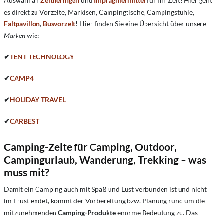
Auswahl an
Zeltheringen
und
Imprägniermittel
für Ihr Zelt! Hier geht
es direkt zu Vorzelte, Markisen, Campingtische, Campingstühle,
Faltpavillon
,
Busvorzelt
! Hier finden Sie e
ine Übersicht über unsere
Marken
wie:
✔
TENT TECHNOLOGY
✔
CAMP4
✔
HOLIDAY TRAVEL
✔
CARBEST
Camping-Zelte für Camping, Outdoor,
Campingurlaub, Wanderung, Trekking – was
muss mit?
Damit ein Camping auch mit Spaß und Lust verbunden ist und nicht
im Frust endet, kommt der Vorbereitung bzw. Planung rund um die
mitzunehmenden
Camping-Produkte
enorme Bedeutung zu. Das