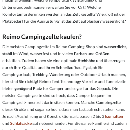
maximal wiegen? Welche Temperatur-, Witterungs- und
Untergrundbedingungen erwarten Sie vor Ort? Welche
Komfortanforderungen werden an das Zelt gestellt? Wie groß ist der
Platzbedarf für die Ausrüstung? Ist das Zelt aufblasbar? wasserdicht?
Reimo Campingzelte kaufen?
Die meisten Campingzelte im Reimo Camping-Shop sind
wasserdicht
,
stabil
im Wind, wasserfest und in vielen
Farben
und
Größen
erhältlich. Zudem haben sie eine optimale
Stehhöhe
und überzeugen
durch ihre Qualität und ihren Schnellaufbau. Egal, ob Sie
Campingurlaub, Trekking, Wanderung oder Outdoor-Urlaub machen,
hier sind Sie richtig! Reimo Tent Technology Vorzelte und Tunnelzelte
bieten
genügend Platz
für Camper und sogar für das Gepäck. Die
meisten Campingzelte sind so hoch, dass Camper bequem im
Campingzelt-Innenzelt darin sitzen können. Manche Campingzelte
dieser Größe sind sogar so hoch, dass man fast aufrecht stehen kann.
Je nach Ausführung und Konstruktionsart, passen 2 bis 3
Isomatten
und
Schlafsäcke
gut nebeneinander. Für die ganze Familie sind zudem