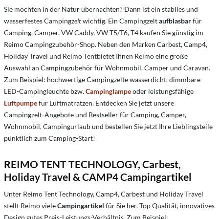
Sie möchten in der Natur übernachten? Dann ist ein stabiles und
wasserfestes Campingz
elt
wichtig
. Ein Campingzelt
aufblasbar
für
Camping, Camper, VW Caddy, VW T5/T6, T4 kaufen Sie günstig im
Reimo Campingzubehör-Shop. Neben den Marken Carbest, Camp4,
Holiday Travel und Reimo Tentbietet Ihnen Reimo eine große
Auswahl an Campingzubehör für Wohnmobil, Camper und Caravan.
Zum Beispiel: hochwertige Campingzelte wasserdicht, dimmbare
LED-Campingleuchte bzw.
Campinglampe
oder leistungsfähige
Luftpumpe
für Luftmatratzen. Entdecken Sie jetzt unsere
Campingzelt-Angebote und Bestseller für Camping, Camper,
Wohnmobil, Campingurlaub und bestellen Sie jetzt Ihre Lieblingsteile
pünktlich zum Camping-Start!
REIMO TENT TECHNOLOGY, Carbest,
Holiday Travel & CAMP4 Campingartikel
Unter Reimo Tent Technology, Camp4, Carbest und Holiday Travel
stellt Reimo viele
Campingartikel
für Sie her. Top Qualität, innovatives
Design gutes Preis-Leistungs-Verhältnis. Zum Beispiel: