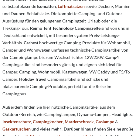
selbstaufblasende
Isomatten
,
Luftmatratzen
sowie Decken-, Mumien
und Daunen-Schlafsäcke. Die komplette Camping- und Outdoor-
Ausrüstung für den gelungenen Campingzelt-Urlaub oder die
Trekking-Tour.
Reimo Tent Technology Campingzelte
sind von uns in
Deutschland entwickelt, mit besonders gutem Preis-Leistungs-
Verhältnis.
Carbest
hochwertige Camping-Produkte für Wohnmobil,
Camper und Wohnwagen umfassen technische Campingartikel von
der Campinglampe bis zum Wechselrichter 12V/230V.
Camp4
Campingartikel sind besonders günstig und eignen sich ideal für
Camper, Camping, Wohnmobil, Kastenwagen, VW Caddy und T5/T6
Camper.
Holiday Travel
Campingartikel sind schicke und
platzsparende Camping-Produkte, perfekt für die Reise im
Campingbus.
Außerdem finden Sie hier nützliche Campingartikel aus dem
Outdoor-Bereich, wie Campinglampe
n
, Dynamo-Lampen, Headlights,
Insektenschutz
,
Campingkocher
,
Marderschreck
,
Gaslampe
&
Gaskartuschen
und vieles mehr! Darüber hinaus finden Sie eine große