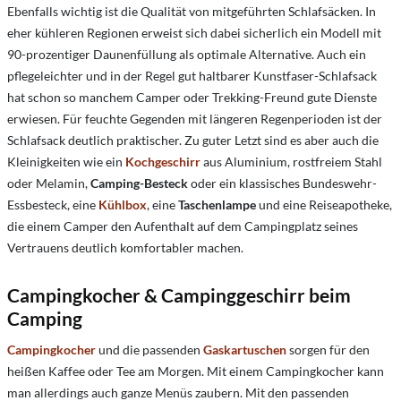
Ebenfalls wichtig ist die Qualität von mitgeführten Schlafsäcken. In
eher kühleren Regionen erweist sich dabei sicherlich ein Modell mit
90-prozentiger Daunenfüllung als optimale Alternative. Auch ein
pflegeleichter und in der Regel gut haltbarer Kunstfaser-Schlafsack
hat schon so manchem Camper oder Trekking-Freund gute Dienste
erwiesen. Für feuchte Gegenden mit längeren Regenperioden ist der
Schlafsack deutlich praktischer. Zu guter Letzt sind es aber auch die
Kleinigkeiten wie ein
Kochgeschirr
aus Aluminium, rostfreiem Stahl
oder Melamin,
Camping-Besteck
oder ein klassisches Bundeswehr-
Essbesteck, eine
Kühlbox
, eine
Taschenlampe
und eine Reiseapotheke,
die einem Camper den Aufenthalt auf dem Campingplatz seines
Vertrauens deutlich komfortabler machen.
Campingkocher & Campinggeschirr beim
Camping
Campingkocher
und die passenden
Gaskartuschen
sorgen für den
heißen Kaffee oder Tee am Morgen. Mit einem Campingkocher kann
man allerdings auch ganze Menüs zaubern. Mit den passenden