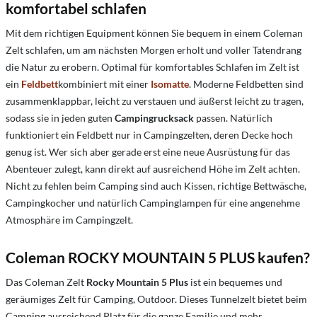
komfortabel schlafen
Mit dem richtigen Equipment können Sie bequem in einem Coleman
Zelt schlafen, um am nächsten Morgen erholt und voller Tatendrang
die Natur zu erobern. Optimal für komfortables Schlafen im Zelt ist
ein
Feldbett
kombiniert mit einer
Isomatte
. Moderne Feldbetten sind
zusammenklappbar, leicht zu verstauen und äußerst leicht zu tragen,
sodass sie in jeden guten
Campingrucksack
passen. Natürlich
funktioniert ein Feldbett nur in Campingzelten, deren Decke hoch
genug ist. Wer sich aber gerade erst eine neue Ausrüstung für das
Abenteuer zulegt, kann direkt auf ausreichend Höhe im Zelt achten.
Nicht zu fehlen beim Camping sind auch Kissen, richtige Bettwäsche,
Campingkocher und natürlich Campinglampen für eine angenehme
Atmosphäre im Campingzelt.
Coleman ROCKY MOUNTAIN 5 PLUS kaufen?
Das Coleman Zelt
Rocky Mountain 5 Plus
ist ein bequemes und
geräumiges Zelt für Camping, Outdoor. Dieses Tunnelzelt bietet beim
Camping ausreichend Platz für die ganze Familie und mehr