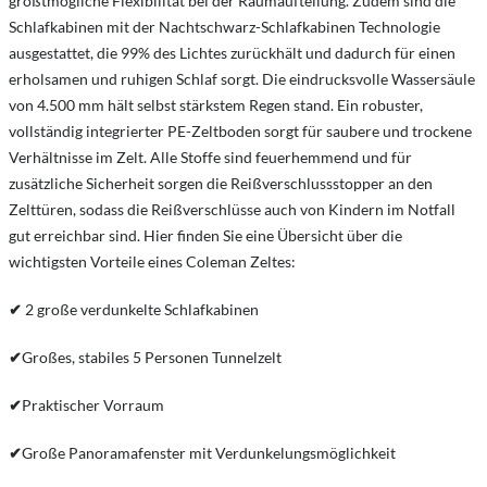
größtmögliche Flexibilität bei der Raumaufteilung. Zudem sind die
Schlafkabinen mit der Nachtschwarz-Schlafkabinen Technologie
ausgestattet, die 99% des Lichtes zurückhält und dadurch für einen
erholsamen und ruhigen Schlaf sorgt. Die eindrucksvolle Wassersäule
von 4.500 mm hält selbst stärkstem Regen stand. Ein robuster,
vollständig integrierter PE-Zeltboden sorgt für saubere und trockene
Verhältnisse im Zelt. Alle Stoffe sind feuerhemmend und für
zusätzliche Sicherheit sorgen die Reißverschlussstopper an den
Zelttüren, sodass die Reißverschlüsse auch von Kindern im Notfall
gut erreichbar sind. Hier finden Sie eine Übersicht über die
wichtigsten Vorteile eines Coleman Zeltes:
✔
2 große verdunkelte Schlafkabinen
✔
Großes, stabiles 5 Personen Tunnelzelt
✔
Praktischer Vorraum
✔
Große Panoramafenster mit Verdunkelungsmöglichkeit