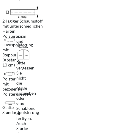
2-lagiger Schaumstoff
mit unterschiedlichen
Härten
Polsterung:
Form
und
Luxuspolsterung
Maße:
mit
Steppung
(Abstand
Bitte
10 cm)
vergessen
Sie
nicht
Polster
die
mit
Maße
bezogenen
anzugeben
Polsterknöpfen
oder
eine
Glatte
Schablone
Standardpolsterung
zu
fertigen.
Auch
Stärke