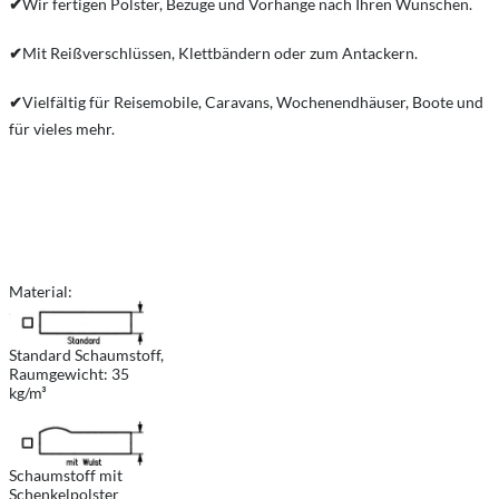
✔
Wir fertigen Polster, Bezüge und Vorhänge nach Ihren Wünschen.
✔
Mit Reißverschlüssen, Klettbändern oder zum Antackern.
✔
Vielfältig für Reisemobile, Caravans, Wochenendhäuser, Boote und
für vieles mehr.
Material:
Standard Schaumstoff,
Raumgewicht: 35
kg/m³
Schaumstoff mit
Schenkelpolster