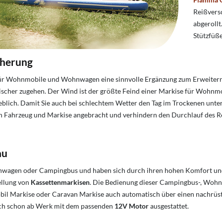
Reißvers
abgeroll
Stützfüße
cherung
 für Wohnmobile und Wohnwagen eine sinnvolle Ergänzung zum Erweitern
ischer zugehen. Der Wind ist der größte Feind einer Markise für Wohn
heblich. Damit Sie auch bei schlechtem Wetter den Tag im Trockenen unte
n Fahrzeug und Markise angebracht und verhindern den Durchlauf des R
au
wagen oder Campingbus und haben sich durch ihren hohen Komfort und Fle
ellung von
Kassettenmarkisen
. Die Bedienung dieser Campingbus-, Wohn
obil Markise oder Caravan Markise auch automatisch über einen nachrü
ch schon ab Werk mit dem passenden
12V Motor
ausgestattet.