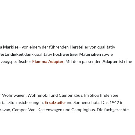
a Markise
- v
on einem der führenden Hersteller von qualitativ
eständigkeit
dank qualitativ
hochwertiger Materialien
sowie
hrzeugspezifischer
Fiamma Adapter
. Mit dem passenden
Adapter
ist eine
ür Wohnwagen, Wohnmobil und Campingbus. Im Shop finden Sie
rial, Sturmsicherungen,
Ersatzteile
und Sonnenschutz. Das 1942 in
aravan, Camper-Van, Kastenwagen und Campingbus. Die fachgerechte