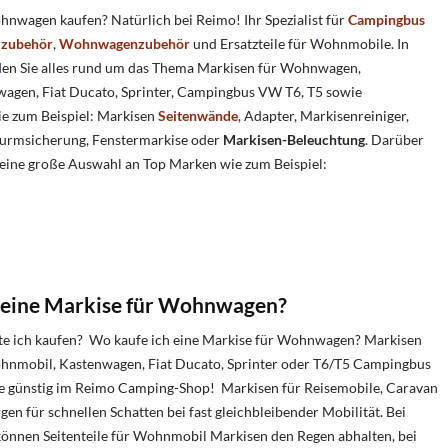
hnwagen kaufen? Natürlich bei Reimo! Ihr Spezialist für
Campingbus
zubehör
,
Wohnwagenzubehör
und Ersatzteile für Wohnmobile. In
nden Sie alles rund um das Thema Markisen für Wohnwagen,
agen, Fiat Ducato, Sprinter, Campingbus VW T6, T5 sowie
e zum Beispiel: Markisen
Seitenwände
, Adapter, Markisenreiniger,
turmsicherung, Fenstermarkise oder
Markisen-Beleuchtung
. Darüber
 eine große Auswahl an Top Marken wie zum Beispiel:
 eine Markise für Wohnwagen?
te ich kaufen? Wo kaufe ich eine Markise für Wohnwagen? Markisen
nmobil, Kastenwagen, Fiat Ducato, Sprinter oder T6/T5 Campingbus
ie günstig im Reimo Camping-Shop! Markisen für Reisemobile, Caravan
n für schnellen Schatten bei fast gleichbleibender Mobilität. Bei
önnen Seitenteile für Wohnmobil Markisen den Regen abhalten, bei