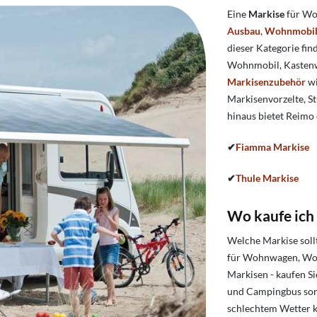
Eine
Markise
für Wo
Ausbau
,
Wohnmobil
dieser Kategorie fi
Wohnmobil, Kastenw
Markisenzubehör
wi
Markisenvorzelte, S
hinaus bietet Reimo
✔
Fiamma Markise
✔
Thule Markise
Wo kaufe ich
Welche Markise soll
für Wohnwagen, Woh
Markisen - kaufen S
und Campingbus sorge
schlechtem Wetter k