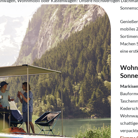
Wohnwagen, Wohnmobil oder Kastenwagen! Unsere hochwertigen Dachmar
Sonnensc
Genießen 
mobiles Z
Sortimen
Machen S
eine ers
Wohnw
Sonne
Markise
Bauforme
Taschenm
Kederschi
Wohnwage
schattige
verpackt
Fiamma C