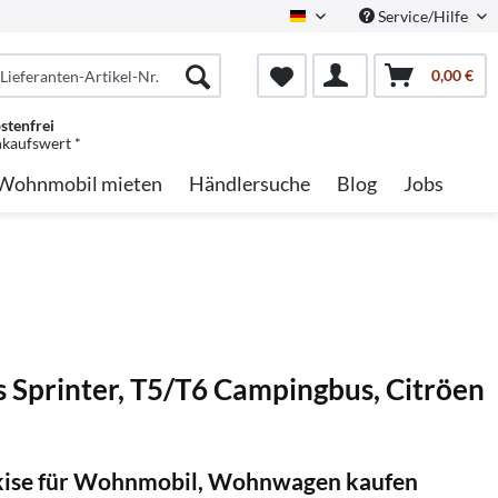
Service/Hilfe
German
0,00 €
stenfrei
nkaufswert *
Wohnmobil mieten
Händlersuche
Blog
Jobs
Sprinter, T5/T6 Campingbus, Citröen
kise für Wohnmobil, Wohnwagen kaufen