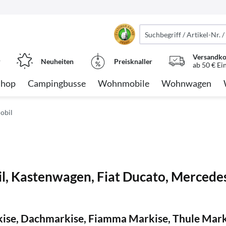
Versandko
r
Neuheiten
Preisknaller
ab 50 € Ei
Shop
Campingbusse
Wohnmobile
Wohnwagen
obil
 Kastenwagen, Fiat Ducato, Mercedes 
se, Dachmarkise, Fiamma Markise, Thule Mar