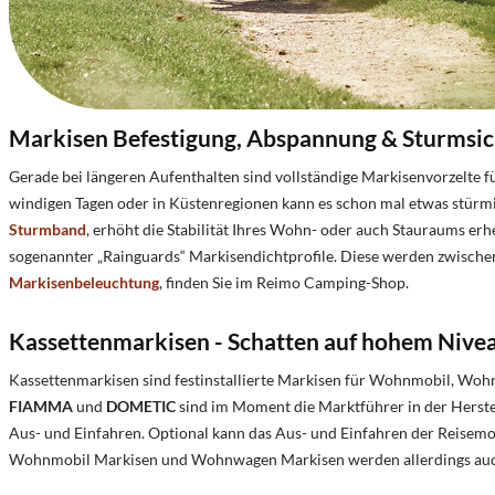
Markisen Befestigung, Abspannung & Sturmsi
Gerade bei längeren Aufenthalten sind vollständige Markisenvorzelte
windigen Tagen oder in Küstenregionen kann es schon mal etwas stürm
Sturmband
, erhöht die Stabilität Ihres Wohn- oder auch Stauraums er
sogenannter „Rainguards“ Markisendichtprofile. Diese werden zwische
Markisenbeleuchtung
, finden Sie im Reimo Camping-Shop.
Kassettenmarkisen - Schatten auf hohem Nive
Kassettenmarkisen sind festinstallierte Markisen für Wohnmobil, Wohn
FIAMMA
und
DOMETIC
sind im Moment die Marktführer in der Herst
Aus- und Einfahren. Optional kann das Aus- und Einfahren der Reisem
Wohnmobil Markisen und Wohnwagen Markisen werden allerdings au