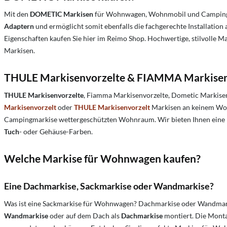
Mit den
DOMETIC Markisen
für Wohnwagen, Wohnmobil und Campingbus
Adaptern
und ermöglicht somit ebenfalls die fachgerechte Installati
Eigenschaften kaufen Sie hier im Reimo Shop. Hochwertige, stilvolle Ma
Markisen.
THULE Markisenvorzelte & FIAMMA Markisen
THULE Markisenvorzelte
, Fiamma Markisenvorzelte, Dometic Markisen
Markisenvorzelt
oder
THULE Markisenvorzelt
Markisen an keinem Woh
Campingmarkise wettergeschützten Wohnraum. Wir bieten Ihnen eine b
Tuch
- oder Gehäuse-Farben.
Welche Markise für Wohnwagen kaufen?
Eine Dachmarkise, Sackmarkise oder Wandmarkise?
W
as ist eine Sackmarkise für Wohnwagen
? Dachmarkise oder Wandmarki
Wandmarkise
oder auf dem Dach als
Dachmarkise
montiert. Die Monta