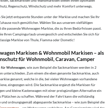
kisen, Sackmarkisen und Wandmarkisen bieten Ihnen optimalen
hutz, Regenschutz, Windschutz und mehr Komfort unterwegs.
Sie jetzt entspannte Stunden unter der Markise und machen Sie Ihr
uhause noch gemütlicher. Wählen Sie aus unserem vielfältigen
t die passende Wohnwagen Markise, die zu Ihren Bedürfnissen passt.
ie Ihren Campingurlaub unvergesslich und entscheiden Sie sich für
tklassige Markise von Thule, Fiamma oder Dometic!
agen Markisen & Wohnmobil Markisen – als
nschutz für Wohnmobil, Caravan, Camper
n für Wohnwagen
, wie zum Beispiel die Sackmarkisen werden in 2
n unterschieden. Zum einem die eben genannte Sackmarkise, auch
arkise genannt, welche in die, bei vielen Wohnwagen vorhandene
ene, eingezogen wird. Die Sackmarkise ergänzt die Markisen für
n und kleine Kastenwagen mit einer preisgünstigen Alternative ein
s Plätzchen zu schaffen. Während der Fahrt kann die vollständig
e und ordnungsgemäß abgespannte Sackmarkise – wie zum Beispiel die
aravanstore
– am Wohnwagen verbleiben. Am Campingplatz wird der