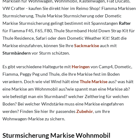
Markisen für Wohnwagen, Wohnmobil, Kastenwagen, Fiat Ducato,
VW Crafter - kaufen Sie direkt hier im Reimo Shop! Fiamma Markisen
Sturmsicherung, Thule Markise Sturmsicherung oder Dometic
Markise Sturmsicherung gelingt bestimmt mit Spannstangen
Rafter
für Fiamma F45, F65, F80, Thule Sturmband Hold Down Strap Kit für
Thule Residence, Safari oder dem Dometic Weather Kit! Statt die
Markise einzufahren, können Sie Ihre
Sackmarkise
auch mit
Sturmbändern
vor Sturm schützen.
Es gibt verschiedene Haltegurte mit
Heringen
von Camp4, Dometic,
Fiamma, Peggy Peg und Thule, die Ihre Markise fest im Boden
verankern. Doch w
ie viel Wind hält eine
Thule Markise
aus? w
as hält
eine Markise am Wohnmobil aus?
w
ie spannt man eine Markise ab?
w
ie befestigt man ein Sturmband?
w
elcher Zelthering für welchen
Boden?
Bei welcher Windstärke muss eine Markise eingefahren
werden?
Finden Sie hier Ihr passendes
Zubehör
, um Ihre
Wohnwagen-Markise zu sichern.
Sturmsicherung Markise Wohnmobil