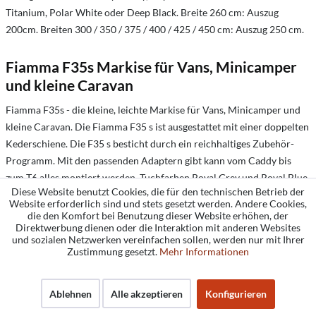
Titanium, Polar White oder Deep Black. Breite 260 cm: Auszug
200cm. Breiten 300 / 350 / 375 / 400 / 425 / 450 cm: Auszug 250 cm.
Fiamma F35s Markise für Vans, Minicamper
und kleine Caravan
Fiamma F35s - die kleine, leichte Markise für Vans, Minicamper und
kleine Caravan. Die Fiamma F35 s ist ausgestattet mit einer doppelten
Kederschiene. Die F35 s besticht durch ein reichhaltiges Zubehör-
Programm. Mit den passenden Adaptern gibt kann vom Caddy bis
zum T6 alles montiert werden. Tuchfarben Royal Grey und Royal Blue.
Diese Website benutzt Cookies, die für den technischen Betrieb der
Gehäuse Titanium oder Deep Black (250 und 270 cm). Breite 180 cm:
Website erforderlich sind und stets gesetzt werden. Andere Cookies,
Auszug 180 cm. Breiten 220 / 250 / 270 / 300 cm: Auszug 225 cm.
die den Komfort bei Benutzung dieser Website erhöhen, der
Direktwerbung dienen oder die Interaktion mit anderen Websites
und sozialen Netzwerken vereinfachen sollen, werden nur mit Ihrer
Fiamma Compass Markise für Campingbusse
Zustimmung gesetzt.
Mehr Informationen
und Geländewagen
Fiamma Compass - die 270° Markise für Campingbusse und
Ablehnen
Alle akzeptieren
Konfigurieren
Geländewagen. Die Fiamma Compass lässt sich halbrund öffnen und