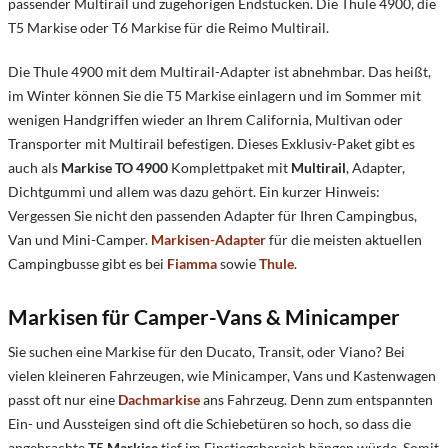
passender Multirail und zugehörigen Endstücken. Die Thule 4900, die
T5 Markise oder T6 Markise für die Reimo Multirail.
Die Thule 4900 mit dem Multirail-Adapter ist abnehmbar. Das heißt,
im Winter können Sie die T5 Markise einlagern und im Sommer mit
wenigen Handgriffen wieder an Ihrem California, Multivan oder
Transporter mit Multirail befestigen. Dieses Exklusiv-Paket gibt es
auch als
Markise TO 4900
Komplettpaket mit
Multirail
, Adapter,
Dichtgummi und allem was dazu gehört. Ein kurzer Hinweis:
Vergessen Sie nicht den passenden Adapter für Ihren Campingbus,
Van und Mini-Camper.
Markisen-Adapter
für die meisten aktuellen
Campingbusse gibt es bei
Fiamma
sowie
Thule
.
Markisen für Camper-Vans & Minicamper
Sie suchen eine Markise für den Ducato, Transit, oder Viano? Bei
vielen kleineren Fahrzeugen, wie Minicamper, Vans und Kastenwagen
passt oft nur eine
Dachmarkise
ans Fahrzeug. Denn zum entspannten
Ein- und Aussteigen sind oft die Schiebetüren so hoch, so dass die
angebrachte
T5 Markise
tief im Einstiegsbereich hängen würde. Somit