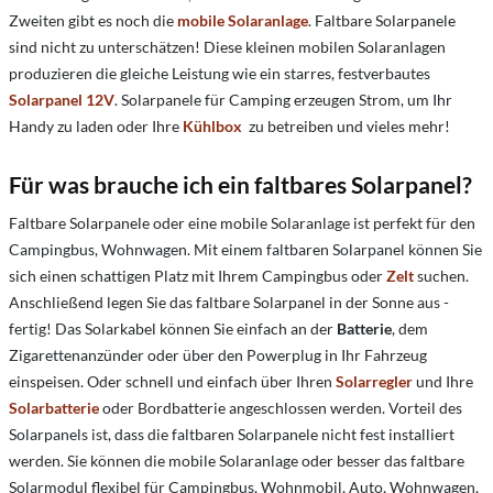
Zweiten gibt es noch die
mobile Solaranlage
. Faltbare Solarpanele
sind nicht zu unterschätzen! Diese kleinen mobilen Solaranlagen
produzieren die gleiche Leistung wie ein starres, festverbautes
Solarpanel 12V
. Solarpanele für Camping erzeugen Strom, um Ihr
Handy zu laden oder Ihre
Kühlbox
zu betreiben und vieles mehr!
Für was brauche ich ein faltbares Solarpanel?
Faltbare Solarpanele oder eine mobile Solaranlage ist perfekt für den
Campingbus, Wohnwagen. Mit einem faltbaren Solarpanel können Sie
sich einen schattigen Platz mit Ihrem Campingbus oder
Zelt
suchen.
Anschließend legen Sie das faltbare Solarpanel in der Sonne aus -
fertig! Das Solarkabel können Sie einfach an der
Batterie
, dem
Zigarettenanzünder oder über den Powerplug in Ihr Fahrzeug
einspeisen. Oder schnell und einfach über Ihren
Solarregler
und Ihre
Solarbatterie
oder Bordbatterie angeschlossen werden. Vorteil des
Solarpanels ist, dass die faltbaren Solarpanele nicht fest installiert
werden. Sie können die mobile Solaranlage oder besser das faltbare
Solarmodul flexibel für Campingbus, Wohnmobil, Auto, Wohnwagen,