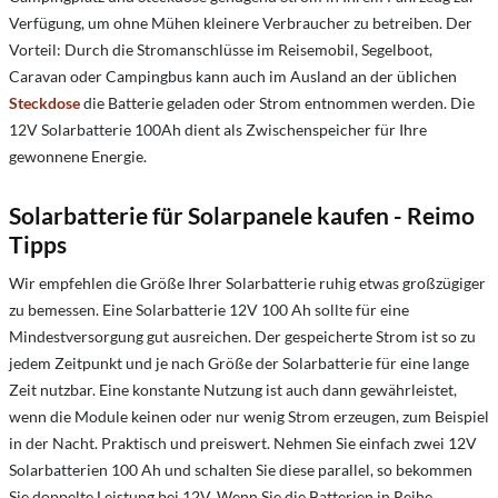
Verfügung, um ohne Mühen kleinere Verbraucher zu betreiben. Der
Vorteil: Durch die Stromanschlüsse im Reisemobil, Segelboot,
Caravan oder Campingbus kann auch im Ausland an der üblichen
Steckdose
die Batterie geladen oder Strom entnommen werden. Die
12V Solarbatterie 100Ah dient als Zwischenspeicher für Ihre
gewonnene Energie.
Solarbatterie für Solarpanele kaufen - Reimo
Tipps
Wir empfehlen die Größe Ihrer Solarbatterie ruhig etwas großzügiger
zu bemessen. Eine Solarbatterie 12V 100 Ah sollte für eine
Mindestversorgung gut ausreichen. Der gespeicherte Strom ist so zu
jedem Zeitpunkt und je nach Größe der Solarbatterie für eine lange
Zeit nutzbar. Eine konstante Nutzung ist auch dann gewährleistet,
wenn die Module keinen oder nur wenig Strom erzeugen, zum Beispiel
in der Nacht. Praktisch und preiswert. Nehmen Sie einfach zwei 12V
Solarbatterien 100 Ah und schalten Sie diese parallel, so bekommen
Sie doppelte Leistung bei 12V. Wenn Sie die Batterien in Reihe